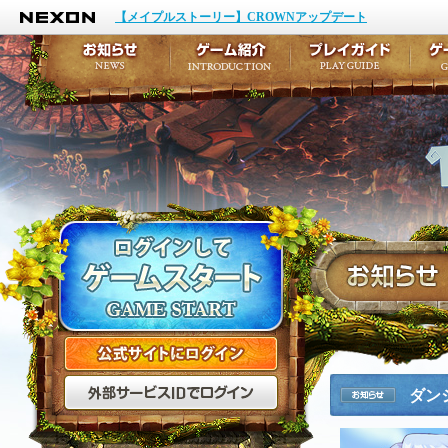
NEXON
イベント
キャラクター作成
【メイプルストーリー】CROWNアップデート
アップデート
テイルズ初級者講座
メンテナンス
ここだけは知っておこ
お知らせ
ゲーム紹介
プ
公式サイトにログイン
外部サービスIDでログ
ダンジ
お知らせ