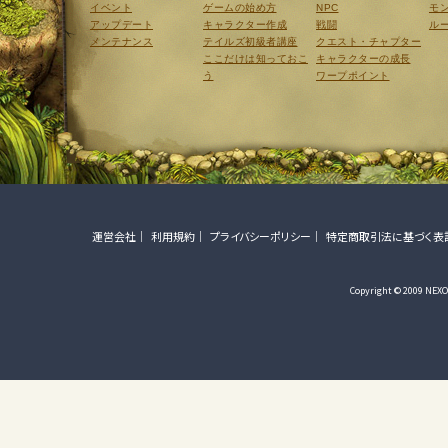
イベント
ゲームの始め方
NPC
モ
アップデート
キャラクター作成
戦闘
ル
メンテナンス
テイルズ初級者講座
クエスト・チャプター
ここだけは知っておこ
キャラクターの成長
う
ワープポイント
運営会社
利用規約
プライバシーポリシー
特定商取引法に基づく表
Copyright © 2009 NEXON