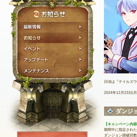
最新情報
お知らせ
イベント
アップデート
メンテナンス
日頃は『テイルズウ
2024年12月23日
ダンジ
【キャンペーン内容
期間中に指定された
NEXON ID登録
ダンジョン踏破回数