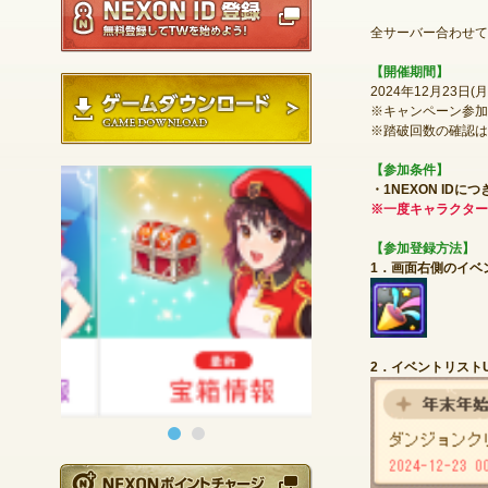
全サーバー合わせて
【開催期間】
ゲームダウンロード
2024年12月23日(月)
※キャンペーン参加
※踏破回数の確認は
【参加条件】
・1NEXON ID
※一度キャラクター
【参加登録方法】
1．画面右側のイベ
2．イベントリスト
NEXONポイントチ