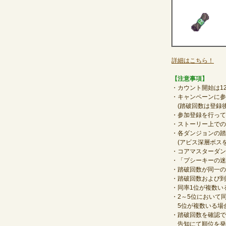
詳細はこちら！
【注意事項】
・カウント開始は1
・キャンペーンに参
(踏破回数は登録後
・参加登録を行って
・ストーリー上での
・各ダンジョンの踏
(アビス深層ボスを
・コアマスターダン
・「プシーキーの迷
・踏破回数が同一の
・踏破回数および到
・同率1位が複数い
・2～5位において
5位が複数いる場
・踏破回数を確認でき
告知にて順位を発