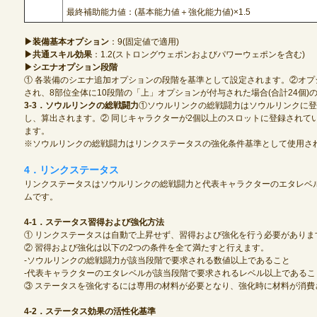
最終補助能力値：(基本能力値＋強化能力値)×1.5
▶装備基本オプション
：9(固定値で適用)
▶共通スキル効果
：1.2(ストロングウェポンおよびパワーウェポンを含む)
▶シエナオプション段階
① 各装備のシエナ追加オプションの段階を基準として設定されます。②オ
され、8部位全体に10段階の「上」オプションが付与された場合(合計24個)の係
3-3．ソウルリンクの総戦闘力
①ソウルリンクの総戦闘力はソウルリンクに登
し、算出されます。② 同じキャラクターが2個以上のスロットに登録されて
ます。
※ソウルリンクの総戦闘力はリンクステータスの強化条件基準として使用さ
4．リンクステータス
リンクステータスはソウルリンクの総戦闘力と代表キャラクターのエタレベ
ムです。
4-1．ステータス習得および強化方法
① リンクステータスは自動で上昇せず、習得および強化を行う必要がありま
② 習得および強化は以下の2つの条件を全て満たすと行えます。
-ソウルリンクの総戦闘力が該当段階で要求される数値以上であること
-代表キャラクターのエタレベルが該当段階で要求されるレベル以上であるこ
③ ステータスを強化するには専用の材料が必要となり、強化時に材料が消費
4-2．ステータス効果の活性化基準