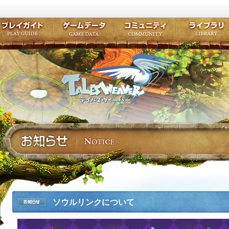
キャラクター作成
クエスト・チャプター
コンテンツ
クラブ掲示
テイルズ初級者講座
キャラクターの成長
モンスターブック
ファンアー
ここだけは知っておこう
ワープポイント
ルーンスキル
コミュニテ
ゲーム紹介
プレイガイド
ゲームデータ
コミュニティ
テイルズ
公式サイトにログイン
外部サービスIDでログイン
ソウルリンクについて
お知らせ