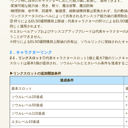
-リンク時に自分のキャラクターに応じた能力値に変換し、適用できます。
-変換可能な能力値：突き、斬り、魔法攻撃、魔法防御
-物理防御、命中率、回避率、敏捷度、経験値獲得量は変換されず、元の数値
-リンクステータスのレベルによって共有されるテシスコア能力値の適用割合
③ 狩りによるELSO週間獲得上限値：代表キャラクターの狩りによるELS
ゲームダウンロード
同じく適用されます。
※エタレベルアップおよびテシスコアアップグレードは代表キャラクターの
うことができません。
※狩りによるELSO週間獲得上限値の共有は、ソウルリンクに登録されたキ
2．キャラクターリンク
2-1．リンクスロット
①代表キャラクタースロット1個と最大7個のリンクキ
スロットは基本1個が提供され、ソウルレベルとエタレベル条件を達成する
▶リンクスロットの追加開放条件
達成条件
基本スロット
ソウルレベル20達成
+
ソウルレベル50達成
+
ソウルレベル110達成
+
エタレベル10達成
+
NEXONポイントチャージ