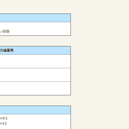
ン段階
力値基準
9.5
×13