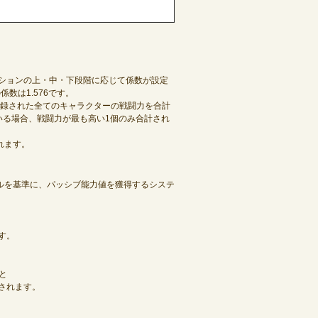
プションの上・中・下段階に応じて係数が設定
数は1.576です。
録された全てのキャラクターの戦闘力を合計
いる場合、戦闘力が最も高い1個のみ合計され
れます。
ルを基準に、パッシブ能力値を獲得するシステ
す。
と
されます。