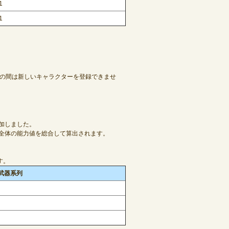
1
1
その間は新しいキャラクターを登録できませ
加しました。
備全体の能力値を総合して算出されます。
す。
武器系列