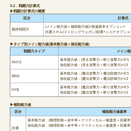
3-2．戦闘力計算式
▶戦闘力計算式の概要
区分
計算式
(メイン能力値＋補助能力値)×装備基本オプション×
最終戦闘力
共通スキル(ストロングウェポン)効果×シエナオプショ
▶タイプ別メイン能力値(基本能力値＋強化能力値)
戦闘力タイプ
メイン能
基本能力値：(突き攻撃力＋斬り攻撃力)×9.5
PHYS
強化能力値：(突き攻撃力＋斬り攻撃力)×13
基本能力値：(魔法攻撃力＋魔法防御力)×9.5
MAG
強化能力値：(魔法攻撃力＋魔法防御力)×13
基本能力値：(魔法攻撃力＋斬り攻撃力)×9.5
HYB
強化能力値：(魔法攻撃力＋斬り攻撃力)×13
▶補助能力値
区分
補助能力値基準
基本能力値：(物理防御＋命中率＋クリティカル＋敏捷度＋回避率)×
強化能力値：(物理防御＋命中率＋クリティカル＋敏捷度＋回避率)
共通