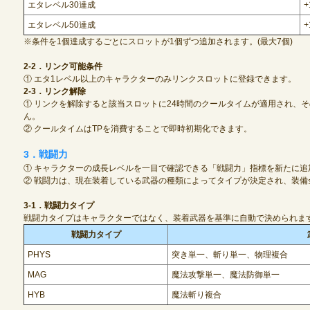
エタレベル30達成
+
エタレベル50達成
+
定期メンテナンス
※条件を1個達成するごとにスロットが1個ずつ追加されます。(最大7個)
2-2．リンク可能条件
毎週水曜日 10:30～14:00
① エタ1レベル以上のキャラクターのみリンクスロットに登録できます。
※メンテナンス中はゲームをプレイできません。
2-3．リンク解除
① リンクを解除すると該当スロットに24時間のクールタイムが適用され、
ん。
② クールタイムはTPを消費することで即時初期化できます。
3．戦闘力
① キャラクターの成長レベルを一目で確認できる「戦闘力」指標を新たに追
② 戦闘力は、現在装着している武器の種類によってタイプが決定され、装
3-1．戦闘力タイプ
戦闘力タイプはキャラクターではなく、装着武器を基準に自動で決められま
戦闘力タイプ
PHYS
突き単一、斬り単一、物理複合
MAG
魔法攻撃単一、魔法防御単一
HYB
魔法斬り複合