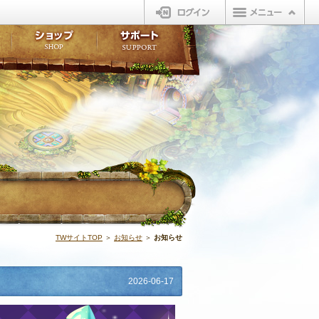
ログイン
板
ボイスドラマ
販売アイテム
FAQ
ト掲示板
マンガ
ビューティーショップ
不具合対応状況
ィポイント
LINEスタンプ
オープンマーケット
アンケート
ライブラリ
ショップ
サポート
ウィーバー
お知らせ | N
TWサイトTOP
＞
お知らせ
＞
お知らせ
2026-06-17