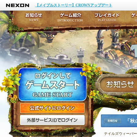
NEXON
イベント
キャラクター作成
【メイプルストーリー】CROWNアップデート
アップデート
テイルズ初級者講座
メンテナンス
ここだけは知っておこ
お知らせ
ゲーム紹介
プ
公式サイトにログイン
外部サービスIDでログ
「秋
お知らせ
テイルズウィーバー