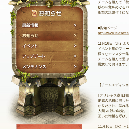
チームを組んで「秋
秋の味覚をめぐるバ
衝撃の話題作！にな
最新情報
■告知ページ
http://www.taleswe
お知らせ
11月16日（水）
イベント
イベント用のフィー
様々なモンスター集
アップデート
チームを組んで遊ぶ
用意しております。
メンテナンス
【チームエディショ
[ デリシャス森 ]
絶滅の危機に瀕した
かりだされ、暴れる
人類 vs 秋の味覚。
互いに増援を呼び、
NEXON ID登録
11月16日（水）～