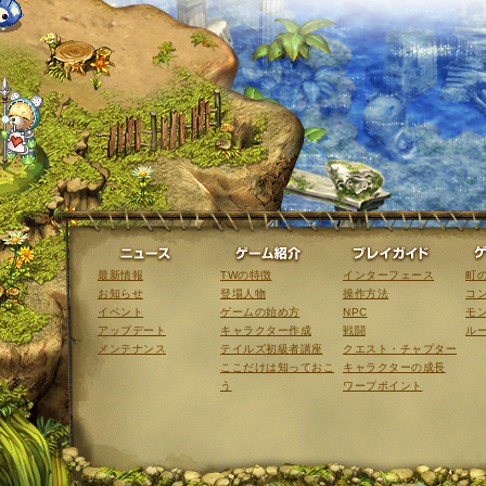
ニュース
ゲーム紹介
最新情報
TWの特徴
インターフェース
町
お知らせ
登場人物
操作方法
コ
イベント
ゲームの始め方
NPC
モ
アップデート
キャラクター作成
戦闘
ル
メンテナンス
テイルズ初級者講座
クエスト・チャプター
ここだけは知っておこ
キャラクターの成長
う
ワープポイント