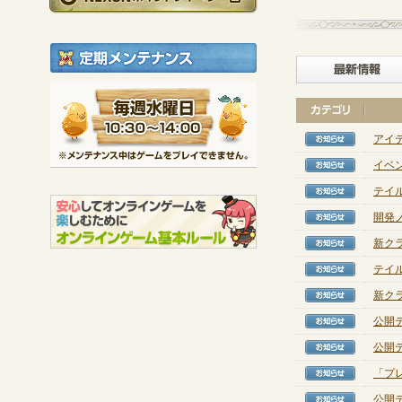
定期メンテナンス
毎週水曜日 10:30～1
※メンテナンス中は
アイ
【お知
イベ
【お知
テイル
【お知
開発
【お知
新ク
【お知
テイ
【お知
新ク
【お知
公開
【お知
公開
【お知
「プ
【お知
公開
【お知