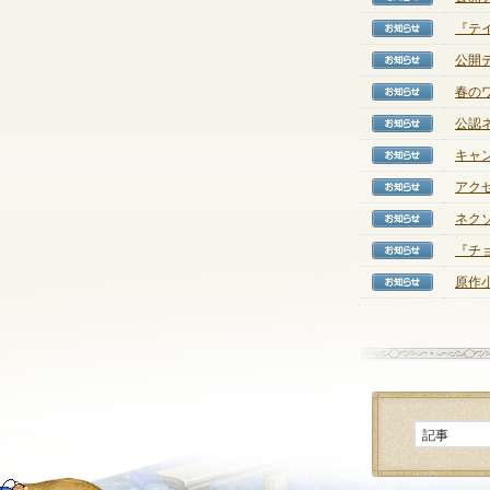
『テイ
【お知
公開
【お知
春の
【お知
公認
【お知
キャ
【お知
アク
【お知
ネク
【お知
『チ
【お知
原作
【お知