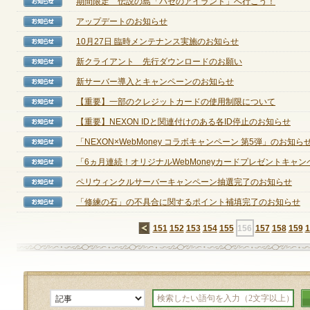
期間限定 伝説の島「ハゼのアイランド」へ行こう！
【お知らせ】
アップデートのお知らせ
【お知らせ】
定期メンテナンス
10月27日 臨時メンテナンス実施のお知らせ
【お知らせ】
新クライアント 先行ダウンロードのお願い
【お知らせ】
毎週水曜日 10:30～14:00
新サーバー導入とキャンペーンのお知らせ
【お知らせ】
※メンテナンス中はゲームをプレイできません。
【重要】一部のクレジットカードの使用制限について
【お知らせ】
【重要】NEXON IDと関連付けのある各ID停止のお知らせ
【お知らせ】
「NEXON×WebMoney コラボキャンペーン 第5弾」のお知ら
【お知らせ】
「6ヵ月連続！オリジナルWebMoneyカードプレゼントキャンペー
【お知らせ】
ペリウィンクルサーバーキャンペーン抽選完了のお知らせ
【お知らせ】
「修練の石」の不具合に関するポイント補填完了のお知らせ
【お知らせ】
←
151
152
153
154
155
156
157
158
159
1