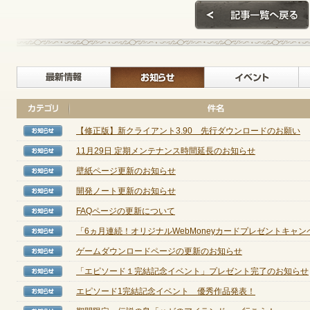
ゲームダウンロード
最新情報
お知らせ
【修正版】新クライアント3.90 先行ダウンロードのお願い
【お知らせ】
11月29日 定期メンテナンス時間延長のお知らせ
【お知らせ】
壁紙ページ更新のお知らせ
【お知らせ】
開発ノート更新のお知らせ
【お知らせ】
FAQページの更新について
【お知らせ】
「6ヵ月連続！オリジナルWebMoneyカードプレゼントキャンペー
【お知らせ】
ゲームダウンロードページの更新のお知らせ
【お知らせ】
「エピソード１完結記念イベント」プレゼント完了のお知らせ
【お知らせ】
エピソード1完結記念イベント 優秀作品発表！
【お知らせ】
NEXONポイントチャージ