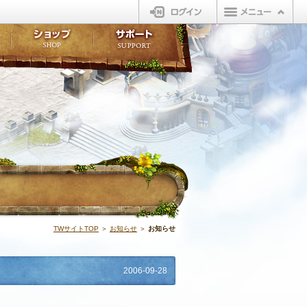
ログイン
板
ボイスドラマ
販売アイテム
FAQ
ト掲示板
マンガ
ビューティーショップ
不具合対応状況
ィポイント
LINEスタンプ
オープンマーケット
アンケート
ライブラリ
ショップ
サポート
ウィーバー
お知らせ | N
TWサイトTOP
＞
お知らせ
＞
お知らせ
2006-09-28