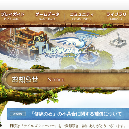
キャラクター作成
クエスト・チャプター
コンテンツ
クラブ掲示
テイルズ初級者講座
キャラクターの成長
モンスターブック
ファンアー
ここだけは知っておこう
ワープポイント
ルーンスキル
コミュニテ
ゲーム紹介
プレイガイド
ゲームデータ
コミュニティ
テイルズ
公式サイトにログイン
外部サービスIDでログイン
「修練の石」の不具合に関する補償について
お知らせ
日頃は『テイルズウィーバー』をご愛顧頂き、誠にありがとうございます。