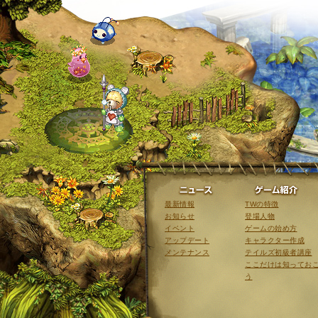
ニュース
最新情報
TWの特徴
お知らせ
登場人物
イベント
ゲームの始め方
アップデート
キャラクター作成
メンテナンス
テイルズ初級者講座
ここだけは知ってお
う