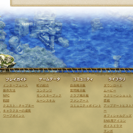
ゲーム紹介
プレイガイド
ゲームデータ
コミュニティ
インターフェース
町の紹介
自由掲示板
ダウンロード
操作方法
コンテンツ
質問掲示板
ムービー
NPC
モンスターブック
クラブ掲示板
スクリーンショット
戦闘
ルーンスキル
ファンアート
壁紙
クエスト・チャプター
コミュニティポイント
アップデートヒスト
こ
キャラクターの成長
ー
ワープポイント
オフィシャルグッズ
SNS用アイコン
ボイスドラマ
マンガ