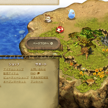
ページTOPへ
ライブラリ
ショップ
サポート
アイテムショップ
お問い合わせ
販売アイテム
FAQ
ビューティーショップ
不具合対応状況
オープンマーケット
アンケート
リ