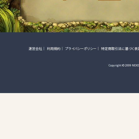
運営会社
利用規約
プライバシーポリシー
特定商取引法に基づく表
Copyright © 2009 NEXON