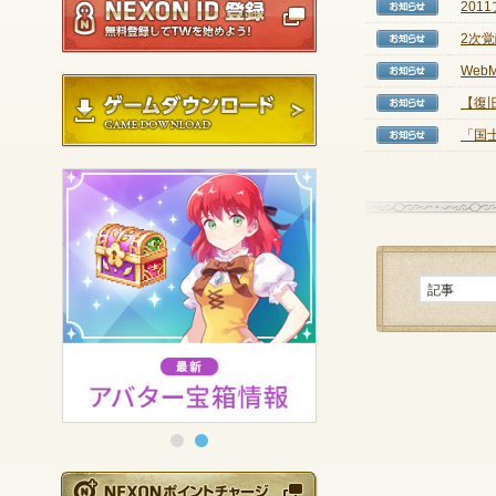
20
【お知
2次
【お知
WebM
【お知
ゲームダウンロード
【復
【お知
「国
【お知
NEXONポイントチ