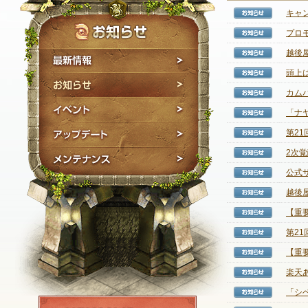
キャ
【お知
プロ
【お知
越後
【お知
最新情報
頭上
【お知
お知らせ
カム
【お知
イベント
「ナ
【お知
アップデート
第2
【お知
2次
【お知
メンテナンス
公式
【お知
越後
【お知
【重
【お知
第2
【お知
【重
【お知
楽天
【お知
「シ
【お知
NEXON ID登録