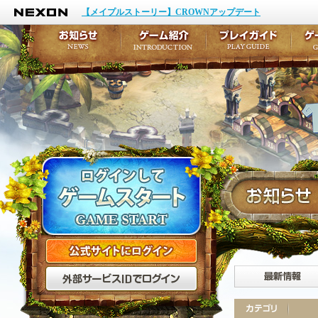
NEXON
イベント
キャラクター作成
【メイプルストーリー】CROWNアップデート
アップデート
テイルズ初級者講座
メンテナンス
ここだけは知っておこ
お知らせ
ゲーム紹介
プ
公式サイトにログイン
外部サービスIDでログ