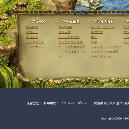
ニュース
ゲーム紹介
最新情報
TWの特徴
インターフェース
町
お知らせ
登場人物
操作方法
コ
イベント
ゲームの始め方
NPC
モ
アップデート
キャラクター作成
戦闘
ル
メンテナンス
テイルズ初級者講座
クエスト・チャプター
ここだけは知っておこ
キャラクターの成長
う
ワープポイント
運営会社
利用規約
プライバシーポリシー
特定商取引法に基づく表
Copyright © 2009 NEXON