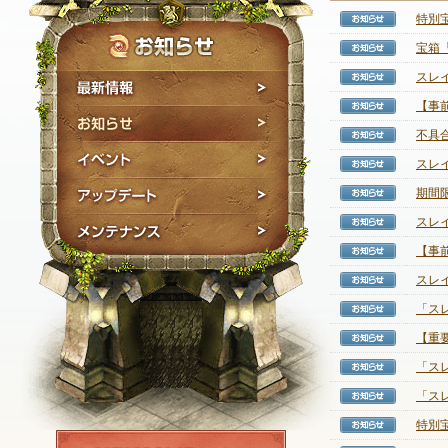
特別
【お知
宝箱「
【お知
スレイ
【お知
最新情報
【事
【お知
お知らせ
不具
【お知
イベント
スレ
【お知
アップデート
期間
【お知
スレイ
【お知
メンテナンス
【事
【お知
スレ
【お知
「ス
【お知
【重
【お知
「ス
【お知
「ス
【お知
特別
【お知
NEXON ID登録