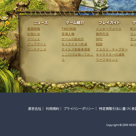
ニュース
ゲーム紹介
最新情報
TWの特徴
インターフェース
町
お知らせ
登場人物
操作方法
コ
イベント
ゲームの始め方
NPC
モ
アップデート
キャラクター作成
戦闘
ル
メンテナンス
テイルズ初級者講座
クエスト・チャプター
ここだけは知っておこ
キャラクターの成長
う
ワープポイント
運営会社
利用規約
プライバシーポリシー
特定商取引法に基づく表
Copyright © 2009 NEXON