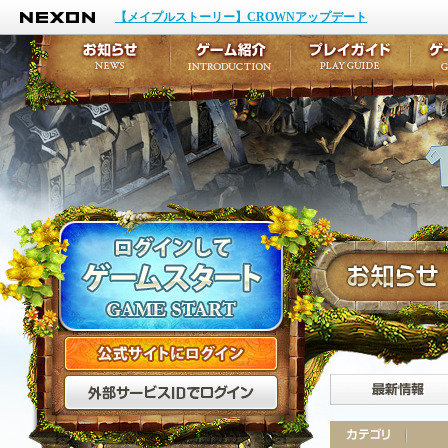
NEXON
イベント
キャラクター作成
【メイプルストーリー】CROWNアップデート
アップデート
テイルズ初級者講座
メンテナンス
ここだけは知っておこ
お知らせ
ゲーム紹介
プ
公式サイトにログイン
外部サービスIDでログ