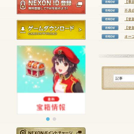
【事
【お知
不具合
【お知
【更新
【お知
ゲームダウンロード
【更新
【お知
オー
【お知
NEXONポイントチ