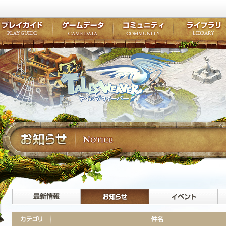
キャラクター作成
クエスト・チャプター
コンテンツ
クラブ掲示
テイルズ初級者講座
キャラクターの成長
モンスターブック
ファンアー
ここだけは知っておこう
ワープポイント
ルーンスキル
コミュニテ
ゲーム紹介
プレイガイド
ゲームデータ
コミュニティ
テイルズ
公式サイトにログイン
外部サービスIDでログイン
最新情報
お知らせ