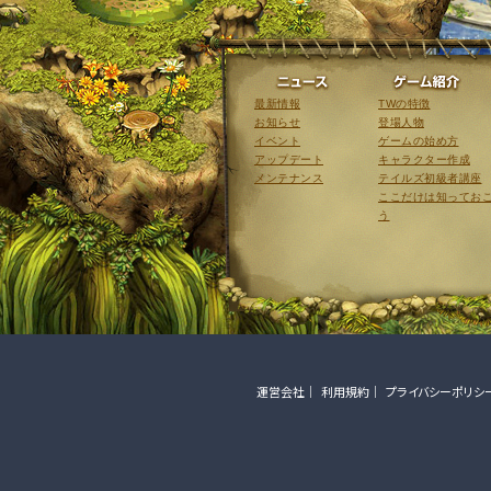
ニュース
最新情報
TWの特徴
お知らせ
登場人物
イベント
ゲームの始め方
アップデート
キャラクター作成
メンテナンス
テイルズ初級者講座
ここだけは知ってお
う
運営会社
利用規約
プライバシーポリシ