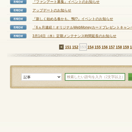
『ファンアート募集』イベントのお知らせ
【お知らせ】
アップデートのお知らせ
【お知らせ】
『新しく始める春かも、鴨!?』イベントのお知らせ
【お知らせ】
ゲームダウンロード
「6ヵ月連続！オリジナルWebMoneyカードプレゼントキャンペー
【お知らせ】
3月14日（水）定期メンテナンス時間延長のお知らせ
【お知らせ】
←
151
152
153
154
155
156
157
158
159
1
NEXONポイントチャージ