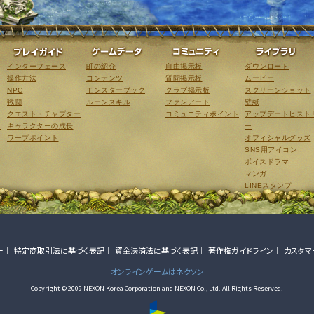
ゲーム紹介
プレイガイド
ゲームデータ
コミュニティ
インターフェース
町の紹介
自由掲示板
ダウンロード
操作方法
コンテンツ
質問掲示板
ムービー
NPC
モンスターブック
クラブ掲示板
スクリーンショット
戦闘
ルーンスキル
ファンアート
壁紙
クエスト・チャプター
コミュニティポイント
アップデートヒスト
こ
キャラクターの成長
ー
ワープポイント
オフィシャルグッズ
SNS用アイコン
ボイスドラマ
マンガ
LINEスタンプ
ー
特定商取引法に基づく表記
資金決済法に基づく表記
著作権ガイドライン
カスタマ
オンラインゲームはネクソン
Copyright © 2009 NEXON Korea Corporation and NEXON Co., Ltd. All Rights Reserved.