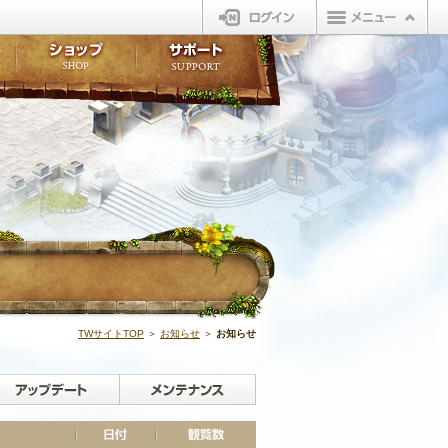
ログイン
板
ボイスドラマ
販売アイテム
FAQ
ト掲示板
マンガ
ビューティーショップ
不具合対応状況
ィポイント
LINEスタンプ
オープンマーケット
アンケート
ライブラリ
ショップ
サポート
ウィーバー
お知らせ | N
TWサイトTOP
＞
お知らせ
＞
お知らせ
イベント
アップデート
メンテナンス