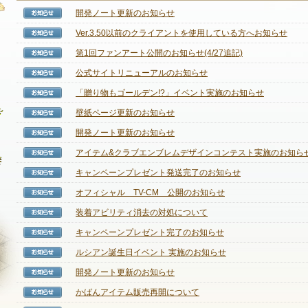
開発ノート更新のお知らせ
【お知らせ】
Ver.3.50以前のクライアントを使用している方へお知らせ
【お知らせ】
第1回ファンアート公開のお知らせ(4/27追記)
【お知らせ】
最新情報
公式サイトリニューアルのお知らせ
【お知らせ】
お知らせ
「贈り物もゴールデン!?」イベント実施のお知らせ
【お知らせ】
イベント
壁紙ページ更新のお知らせ
【お知らせ】
アップデート
開発ノート更新のお知らせ
【お知らせ】
アイテム&クラブエンブレムデザインコンテスト実施のお知ら
【お知らせ】
メンテナンス
キャンペーンプレゼント発送完了のお知らせ
【お知らせ】
オフィシャル TV-CM 公開のお知らせ
【お知らせ】
装着アビリティ消去の対処について
【お知らせ】
キャンペーンプレゼント完了のお知らせ
【お知らせ】
ルシアン誕生日イベント 実施のお知らせ
【お知らせ】
開発ノート更新のお知らせ
【お知らせ】
かばんアイテム販売再開について
【お知らせ】
NEXON ID登録