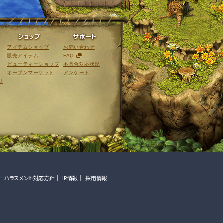
ライブラリ
ショップ
サポート
アイテムショップ
お問い合わせ
販売アイテム
FAQ
ビューティーショップ
不具合対応状況
オープンマーケット
アンケート
リ
ーハラスメント対応方針
IR情報
採用情報