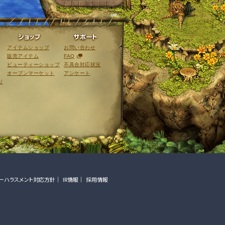
ライブラリ
ショップ
サポート
アイテムショップ
お問い合わせ
販売アイテム
FAQ
ビューティーショップ
不具合対応状況
オープンマーケット
アンケート
リ
ーハラスメント対応方針
IR情報
採用情報