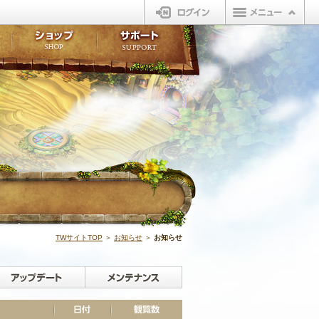
ログイン
板
ボイスドラマ
販売アイテム
FAQ
ト掲示板
マンガ
ビューティーショップ
不具合対応状況
ィポイント
LINEスタンプ
オープンマーケット
アンケート
ライブラリ
ショップ
サポート
ウィーバー
お知らせ | N
TWサイトTOP
＞
お知らせ
＞
お知らせ
イベント
アップデート
メンテナンス