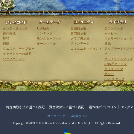
ゲーム紹介
プレイガイド
ゲームデータ
コミュニティ
インターフェース
町の紹介
自由掲示板
ダウンロード
操作方法
コンテンツ
質問掲示板
ムービー
NPC
モンスターブック
クラブ掲示板
スクリーンショット
戦闘
ルーンスキル
ファンアート
壁紙
クエスト・チャプター
コミュニティポイント
アップデートヒスト
こ
キャラクターの成長
ー
ワープポイント
オフィシャルグッズ
SNS用アイコン
ボイスドラマ
マンガ
LINEスタンプ
ー
特定商取引法に基づく表記
資金決済法に基づく表記
著作権ガイドライン
カスタマ
オンラインゲームはネクソン
Copyright © 2009 NEXON Korea Corporation and NEXON Co., Ltd. All Rights Reserved.