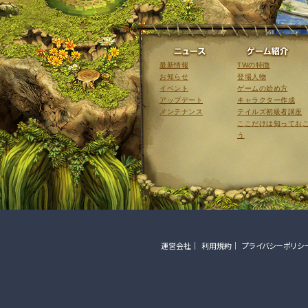
ニュース
最新情報
TWの特徴
お知らせ
登場人物
イベント
ゲームの始め方
アップデート
キャラクター作成
メンテナンス
テイルズ初級者講座
ここだけは知ってお
う
運営会社
利用規約
プライバシーポリシ