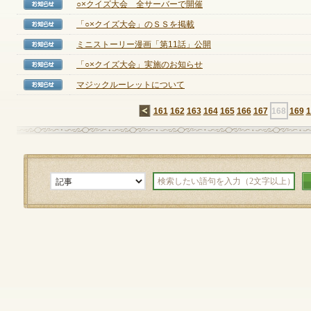
○×クイズ大会 全サーバーで開催
【お知らせ】
「○×クイズ大会」のＳＳを掲載
【お知らせ】
ミニストーリー漫画「第11話」公開
【お知らせ】
ゲームダウンロード
「○×クイズ大会」実施のお知らせ
【お知らせ】
マジックルーレットについて
【お知らせ】
←
161
162
163
164
165
166
167
168
169
1
NEXONポイントチャージ