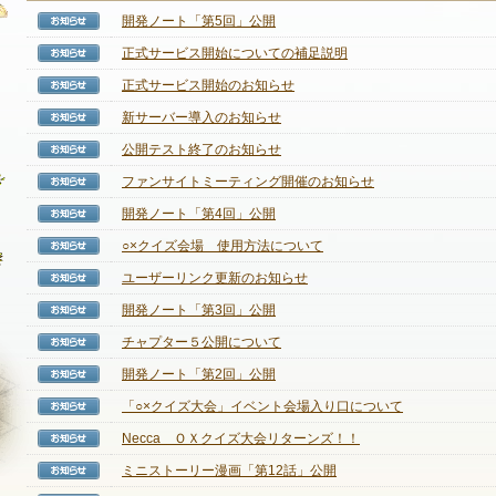
開発ノート「第5回」公開
【お知らせ】
正式サービス開始についての補足説明
【お知らせ】
正式サービス開始のお知らせ
【お知らせ】
最新情報
新サーバー導入のお知らせ
【お知らせ】
お知らせ
公開テスト終了のお知らせ
【お知らせ】
イベント
ファンサイトミーティング開催のお知らせ
【お知らせ】
アップデート
開発ノート「第4回」公開
【お知らせ】
○×クイズ会場 使用方法について
【お知らせ】
メンテナンス
ユーザーリンク更新のお知らせ
【お知らせ】
開発ノート「第3回」公開
【お知らせ】
チャプター５公開について
【お知らせ】
開発ノート「第2回」公開
【お知らせ】
「○×クイズ大会」イベント会場入り口について
【お知らせ】
Necca ＯＸクイズ大会リターンズ！！
【お知らせ】
ミニストーリー漫画「第12話」公開
【お知らせ】
NEXON ID登録