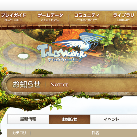
キャラクター作成
クエスト・チャプター
コンテンツ
クラブ掲示
テイルズ初級者講座
キャラクターの成長
モンスターブック
ファンアー
ここだけは知っておこう
ワープポイント
ルーンスキル
コミュニテ
ゲーム紹介
プレイガイド
ゲームデータ
コミュニティ
テイルズ
公式サイトにログイン
外部サービスIDでログイン
最新情報
お知らせ