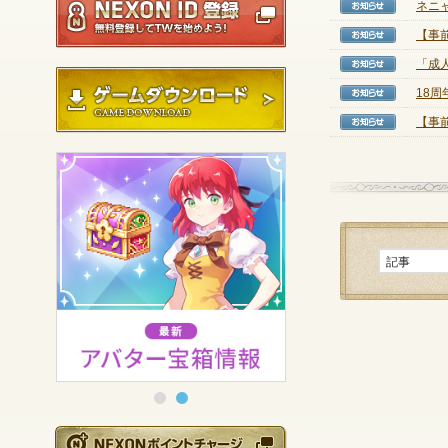
ネニ
【お知
【事前
【お知
「成
【お知
ゲームダウンロード
18
【お知
【事
【お知
NEXONポイントチ