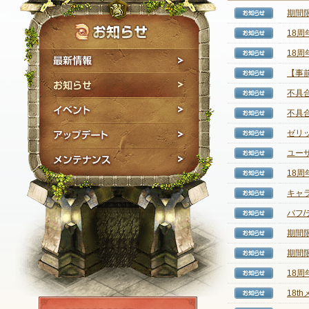
期間
【お知
18
【お知
18
【お知
最新情報
【事
【お知
お知らせ
不具
【お知
イベント
不具
【お知
アップデート
ゼリ
【お知
ユー
【お知
メンテナンス
18
【お知
キャ
【お知
バフ/
【お知
期間
【お知
期間
【お知
18周
【お知
18
【お知
NEXON ID登録