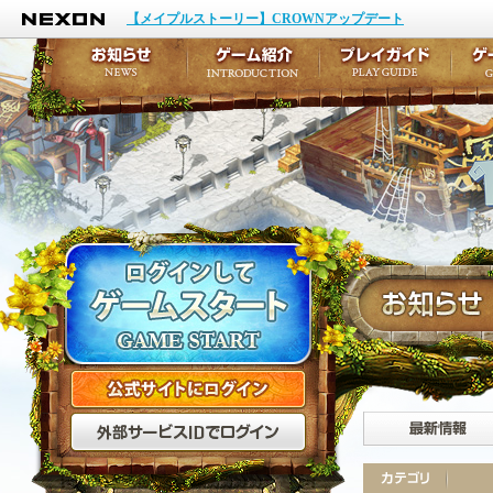
NEXON
イベント
キャラクター作成
【メイプルストーリー】CROWNアップデート
アップデート
テイルズ初級者講座
メンテナンス
ここだけは知っておこ
お知らせ
ゲーム紹介
プ
公式サイトにログイン
外部サービスIDでログ