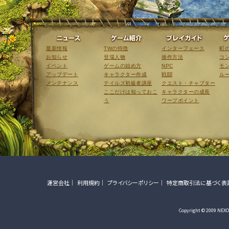
ニュース
ゲーム紹介
最新情報
TWの特徴
インターフェース
町
お知らせ
登場人物
操作方法
コ
イベント
ゲームの始め方
NPC
モ
アップデート
キャラクター作成
戦闘
ル
メンテナンス
テイルズ初級者講座
クエスト・チャプター
ここだけは知っておこ
キャラクターの成長
う
ワープポイント
運営会社
利用規約
プライバシーポリシー
特定商取引法に基づく表
Copyright © 2009 NEXON