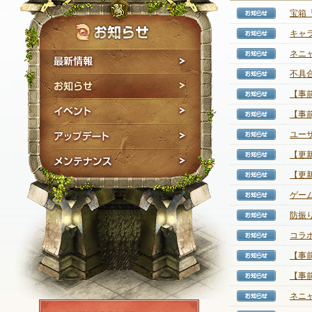
宝箱
【お知
キャ
【お知
ネニ
【お知
最新情報
不具
【お知
お知らせ
【事
【お知
イベント
【事
【お知
アップデート
ユー
【お知
【更新
【お知
メンテナンス
【更
【お知
ゲー
【お知
防振
【お知
コラボ
【お知
【事
【お知
【事前
【お知
ネニャ
【お知
NEXON ID登録