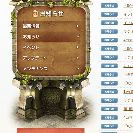
「0
【お知
イソ
【お知
イソ
【お知
最新情報
ラジ
【お知
お知らせ
4コ
【お知
イベント
「0
【お知
アップデート
ラジ
【お知
4コ
【お知
メンテナンス
【事前
【お知
「0
【お知
動作
【お知
ラジ
【お知
第1
【お知
4コ
【お知
「0
【お知
NEXON ID登録