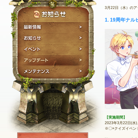
3月22日（水）の
1. 19周年
最新情報
お知らせ
イベント
アップデート
メンテナンス
【実施期間】
2023年3月22日(
※〇×クイズイベント
NEXON ID登録