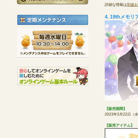
詳細な情報は
別途お
4. 19th
定期メンテナンス
毎週水曜日 10:30～1
※メンテナンス中は
【販売期間】
2023年3月22日
【販売アイテム】