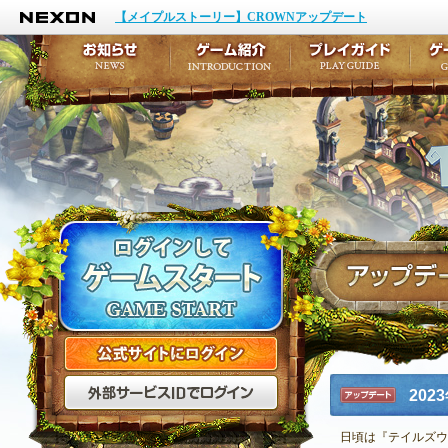
NEXON
イベント
キャラクター作成
【メイプルストーリー】CROWNアップデート
アップデート
テイルズ初級者講座
メンテナンス
ここだけは知っておこ
お知らせ
ゲーム紹介
プ
公式サイトにログイン
外部サービスIDでログ
20
アップデ
ート
日頃は『テイルズウ