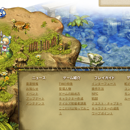
ニュース
ゲーム紹介
最新情報
TWの特徴
インターフェース
町
お知らせ
登場人物
操作方法
コ
イベント
ゲームの始め方
NPC
モ
アップデート
キャラクター作成
戦闘
ル
メンテナンス
テイルズ初級者講座
クエスト・チャプター
ここだけは知っておこ
キャラクターの成長
う
ワープポイント