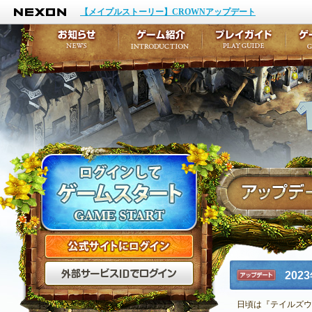
NEXON
イベント
キャラクター作成
【メイプルストーリー】CROWNアップデート
アップデート
テイルズ初級者講座
メンテナンス
ここだけは知っておこ
お知らせ
ゲーム紹介
プ
公式サイトにログイン
外部サービスIDでログ
20
アップデ
ート
日頃は『テイルズウ