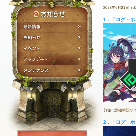
2023年6月21
1．「ログ・
最新情報
お知らせ
イベント
アップデート
メンテナンス
詳細は
別途特設サ
2．「ログ・
NEXON ID登録