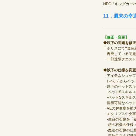
NPC「キングカー
11．週末の
【修正・変更】
◆以下の問題を修正
・ボリスにて†金色
再発している問題
・一部遠隔クエスト
◆以下の仕様を変更
・アイテムショップ
レベル1からペッ
・以下のペットスキ
‐ペットSスキルスク
‐ペットSスキルス
・習得可能なペット
・VEの解像度を拡
・エクリプス中央軍
‐生命の石像を「
‐鎧の石像の仕様：
‐魔法の石像の仕様
‐高位弓兵の召喚