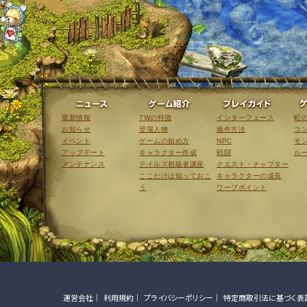
ニュース
ゲーム紹介
最新情報
TWの特徴
インターフェース
町
お知らせ
登場人物
操作方法
コ
イベント
ゲームの始め方
NPC
モ
アップデート
キャラクター作成
戦闘
ル
メンテナンス
テイルズ初級者講座
クエスト・チャプター
ここだけは知っておこ
キャラクターの成長
う
ワープポイント
運営会社
利用規約
プライバシーポリシー
特定商取引法に基づく表