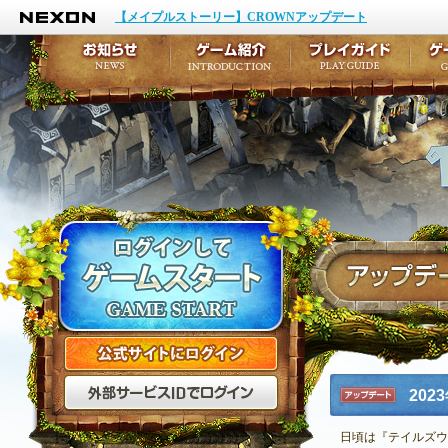
NEXON
イベント
キャラクター作成
【メイプルストーリー】CROWNアップデート
アップデート
テイルズ初級者講座
メンテナンス
ここだけは知っておこ
お知らせ
ゲーム紹介
プ
公式サイトにログイン
外部サービスIDでログ
20
アップデ
ート
日頃は『テイルズウ