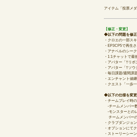
アイテム「投票メダ
【修正・変更】
◆以下の問題を修正
・クロエの一部スキ
・EP3CP5で再
・アナベルのシーク
・1:1チャットで
・アバター「†リボ
・アバター「†ソウ
・毎日課題/週間課
・エンチャント値継
・クエスト「一歩一
◆以下の仕様を変更
・チームプレイ時の
-チームメンバー
-モンスターとの
チームメンバーの
・クラブダンジョン
・オプションにてク
・ストーリーシーン