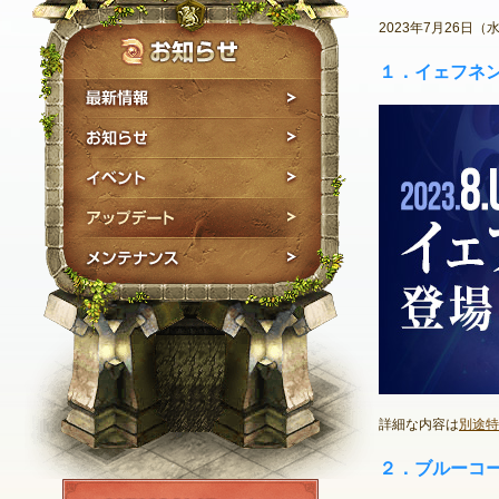
2023年7月26
１．イェフネ
最新情報
お知らせ
イベント
アップデート
メンテナンス
詳細な内容は
別途特
２．ブルーコ
NEXON ID登録