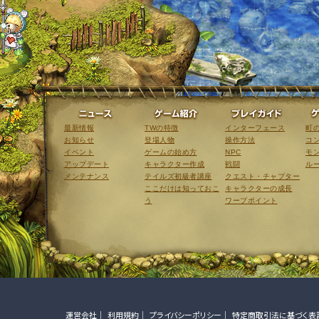
ニュース
ゲーム紹介
最新情報
TWの特徴
インターフェース
町
お知らせ
登場人物
操作方法
コ
イベント
ゲームの始め方
NPC
モ
アップデート
キャラクター作成
戦闘
ル
メンテナンス
テイルズ初級者講座
クエスト・チャプター
ここだけは知っておこ
キャラクターの成長
う
ワープポイント
運営会社
利用規約
プライバシーポリシー
特定商取引法に基づく表