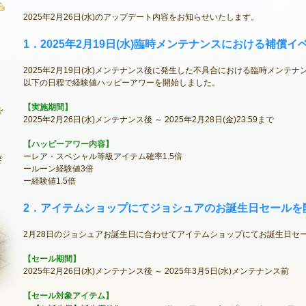
2025年2月26日(水)のアップデート内容をお知らせいたします。
1．2025年2月19日(水)臨時メンテナンスにおける補償
最新情報
2025年2月19日(水)メンテナンス後に発生した不具合における臨時メンテ
お知らせ
以下の日程で経験値ハッピーアワーを開始しました。
イベント
【実施期間】
2025年2月26日(水)メンテナンス後 ～ 2025年2月28日(金)23:59まで
アップデート
【ハッピーアワー内容】
メンテナンス
ーレア・スペシャル等級アイテム確率1.5倍
ールーン経験値3倍
ー経験値1.5倍
2．アイテムショップにてジョシュアのお誕生日セールを
2月28日のジョシュアお誕生日に合わせてアイテムショップにてお誕生日セ
【セール期間】
2025年2月26日(水)メンテナンス後 ～ 2025年3月5日(水)メンテナンス前
【セール対象アイテム】
NEXON ID登録