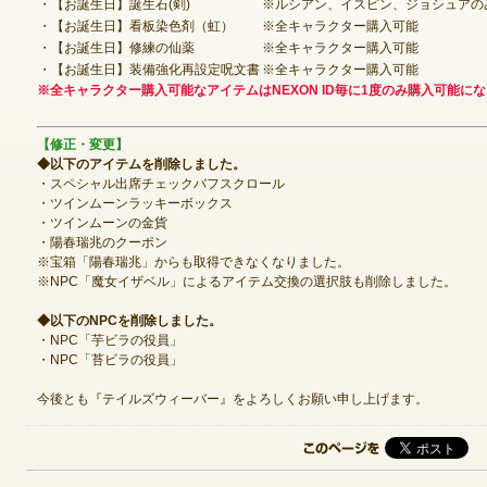
・【お誕生日】誕生石(剣)
※ルシアン、イスピン、ジョシュアの
・【お誕生日】看板染色剤（虹）
※全キャラクター購入可能
・【お誕生日】修練の仙薬
※全キャラクター購入可能
・【お誕生日】装備強化再設定呪文書
※全キャラクター購入可能
ゲームダウンロード
※全キャラクター購入可能なアイテムはNEXON ID毎に1度のみ購入可能に
【修正・変更】
◆以下のアイテムを削除しました。
・スペシャル出席チェックバフスクロール
・ツインムーンラッキーボックス
・ツインムーンの金貨
・陽春瑞兆のクーポン
※宝箱「陽春瑞兆」からも取得できなくなりました。
※NPC「魔女イザベル」によるアイテム交換の選択肢も削除しました。
◆以下のNPCを削除しました。
・NPC「芋ビラの役員」
・NPC「苔ビラの役員」
今後とも『テイルズウィーバー』をよろしくお願い申し上げます。
NEXONポイントチャージ