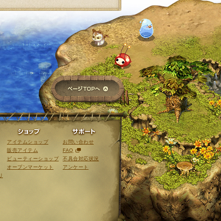
ページTOPへ
ライブラリ
ショップ
サポート
アイテムショップ
お問い合わせ
販売アイテム
FAQ
ビューティーショップ
不具合対応状況
オープンマーケット
アンケート
リ