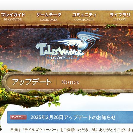
キャラクター作成
クエスト・チャプター
コンテンツ
クラブ掲示
テイルズ初級者講座
キャラクターの成長
モンスターブック
ファンアー
ここだけは知っておこう
ワープポイント
ルーンスキル
コミュニテ
ゲーム紹介
プレイガイド
ゲームデータ
コミュニティ
テイルズ
公式サイトにログイン
外部サービスIDでログイン
2025年2月26日アップデートのお知らせ
アップデ
ート
日頃は『テイルズウィーバー』をご愛顧いただき、誠にありがとうございま