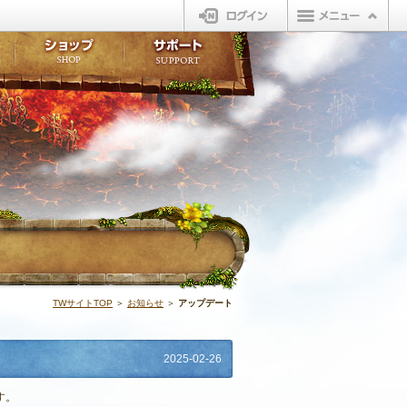
ログイン
板
ボイスドラマ
販売アイテム
FAQ
ト掲示板
マンガ
ビューティーショップ
不具合対応状況
ィポイント
LINEスタンプ
オープンマーケット
アンケート
ライブラリ
ショップ
サポート
ウィーバー
アップデート |
TWサイトTOP
＞
お知らせ
＞
アップデート
2025-02-26
す。