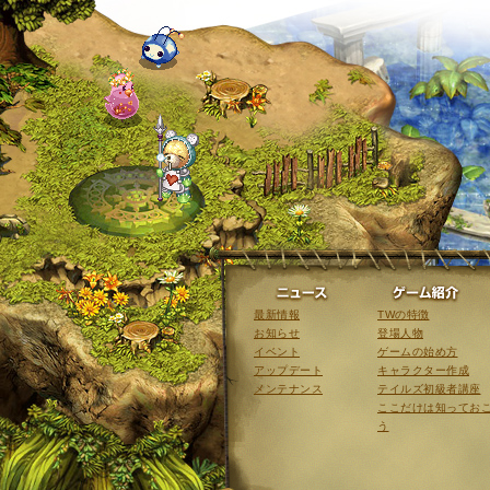
ニュース
最新情報
TWの特徴
お知らせ
登場人物
イベント
ゲームの始め方
アップデート
キャラクター作成
メンテナンス
テイルズ初級者講座
ここだけは知ってお
う