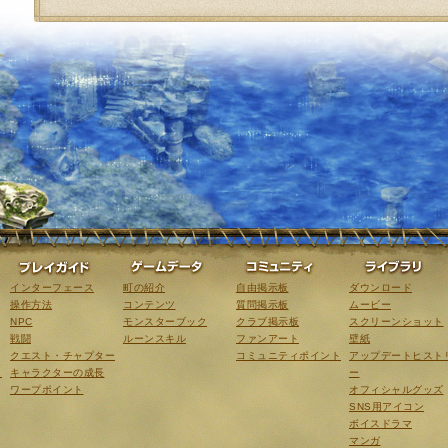
ゲーム紹介
プレイガイド
ゲームデータ
コミュニティ
インターフェース
町の紹介
自由掲示板
ダウンロード
操作方法
コンテンツ
質問掲示板
ムービー
NPC
モンスターブック
クラブ掲示板
スクリーンショット
戦闘
ルーンスキル
ファンアート
壁紙
クエスト・チャプター
コミュニティポイント
アップデートヒスト
こ
キャラクターの成長
ー
ワープポイント
オフィシャルグッズ
SNS用アイコン
ボイスドラマ
マンガ