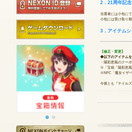
2．21周年記
当選者には小包にて
小包には受け取り期
ゲームダウンロード
3．アイテム
【修正・変更】
◆以下のアイテムを
・陽彩恵風のクーポ
※「宝箱「陽彩恵風
※NPC「魔女イザ
今後とも『テイルズ
NEXONポイントチ