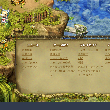
ニュース
ゲーム紹介
最新情報
TWの特徴
インターフェース
町
お知らせ
登場人物
操作方法
コ
イベント
ゲームの始め方
NPC
モ
アップデート
キャラクター作成
戦闘
ル
メンテナンス
テイルズ初級者講座
クエスト・チャプター
ここだけは知っておこ
キャラクターの成長
う
ワープポイント