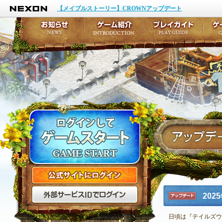
NEXON
イベント
キャラクター作成
【メイプルストーリー】CROWNアップデート
アップデート
テイルズ初級者講座
メンテナンス
ここだけは知っておこ
お知らせ
ゲーム紹介
プ
公式サイトにログイン
外部サービスIDでログ
20
アップデ
ート
日頃は『テイルズウ