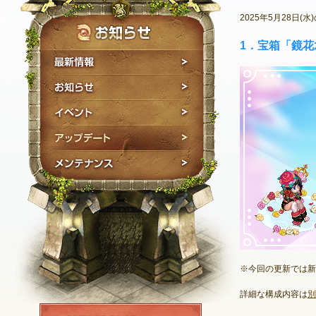
2025年5月28日
1．宝箱「鏡
最新情報
お知らせ
イベント
アップデート
メンテナンス
※今回の更新では新
詳細な構成内容は
別
NEXON ID登録