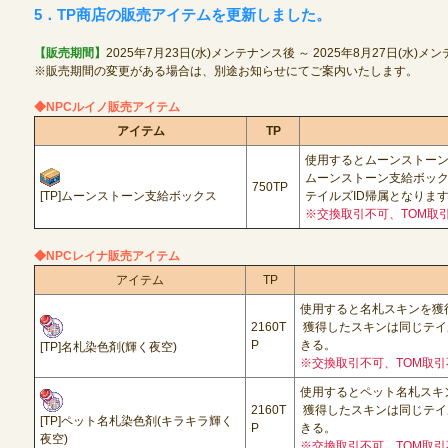
5．TP商店の販売アイテムを更新しました。
【販売期間】
2025年7月23日(水)メンテナンス後 ～ 2025年8月27日(水)
※販売期間の変更がある場合は、別途お知らせにてご案内いたします。
◆NPCルイノ販売アイテム
アイテム
TP
使用するとムーンストーン
ムーンストーン支給ボッ
750TP
[TP]ムーンストーン支給ボックス
テイルズID帰属となりま
※交換取引不可、TOM取
◆NPCレイナ販売アイテム
アイテム
TP
使用すると名札スキンを獲
2160T
獲得したスキンは同じテイ
P
きる。
[TP]名札染色剤(輝く夜空)
※交換取引不可、TOM取引
使用するとペット名札スキ
2160T
獲得したスキンは同じテイ
[TP]ペット名札染色剤(キラキラ輝く
P
きる。
夜空)
※交換取引不可、TOM取引