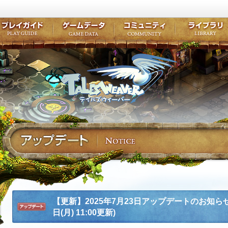
キャラクター作成
クエスト・チャプター
コンテンツ
クラブ掲示
テイルズ初級者講座
キャラクターの成長
モンスターブック
ファンアー
ここだけは知っておこう
ワープポイント
ルーンスキル
コミュニテ
ゲーム紹介
プレイガイド
ゲームデータ
コミュニティ
テイルズ
公式サイトにログイン
外部サービスIDでログイン
【更新】2025年7月23日アップデートのお知らせ(
日(月) 11:00更新)
アップデ
ート