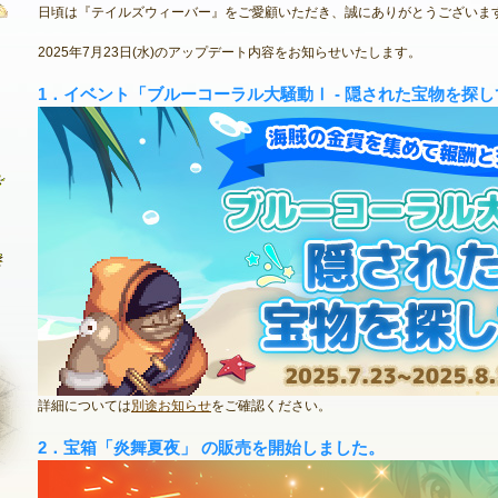
日頃は『テイルズウィーバー』をご愛顧いただき、誠にありがとうございま
2025年7月23日(水)のアップデート内容をお知らせいたします。
最新情報
1．イベント「ブルーコーラル大騒動Ⅰ - 隠された宝物を探
お知らせ
イベント
アップデート
メンテナンス
詳細については
別途お知らせ
をご確認ください。
2．宝箱「炎舞夏夜」 の販売を開始しました。
NEXON ID登録