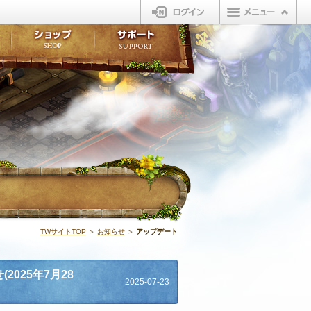
ログイン
板
ボイスドラマ
販売アイテム
FAQ
ト掲示板
マンガ
ビューティーショップ
不具合対応状況
ィポイント
LINEスタンプ
オープンマーケット
アンケート
ライブラリ
ショップ
サポート
ウィーバー
アップデート |
TWサイトTOP
＞
お知らせ
＞
アップデート
2025年7月28
2025-07-23