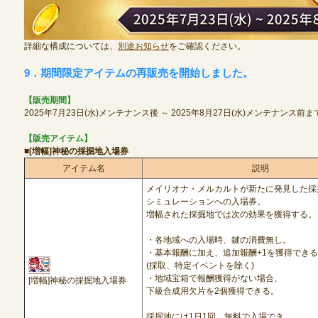
詳細な構成については、
別途お知らせ
をご確認ください。
9．期間限定アイテムの再販売を開始しました。
【販売期間】
2025年7月23日(水)メンテナンス後 ～ 2025年8月27日(水)メンテナンス前ま
【販売アイテム】
■[増幅]神秘の採掘地入場券
アイテム名
説明
メイリオナ・メルカルトが新たに発見した採
シミュレーションへの入場券。
増幅された採掘地では次の効果を獲得する。
・各地域への入場時、鍵の消費無し。
・基本報酬に加え、追加報酬+1を獲得でき
(採取、特定イベントを除く)
・地域宝箱で報酬獲得がない場合、
[増幅]神秘の採掘地入場券
下級合成用欠片を2個獲得できる。
採掘地には1日1回、無料で入場でき、