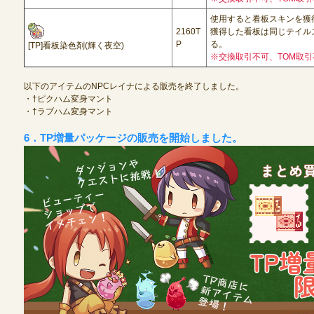
使用すると看板スキンを獲
2160T
獲得した看板は同じテイル
P
る。
[TP]看板染色剤(輝く夜空)
※交換取引不可、TOM取引
以下のアイテムのNPCレイナによる販売を終了しました。
・†ピクハム変身マント
・†ラブハム変身マント
6．TP増量パッケージの販売を開始しました。