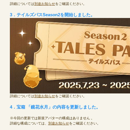
詳細については
別途お知らせ
をご確認ください。
3．テイルズパスSeason2を開始しました。
定期メンテナンス
毎週水曜日 10:30～14:00
※メンテナンス中はゲームをプレイできません。
詳細については
別途お知らせ
をご確認ください。
4．宝箱 「鏡花水月」の内容を更新しました。
※今回の更新では新規アバターの構成はありません 。
詳細な構成については、
別途お知らせ
をご確認ください。