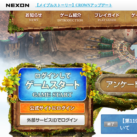
NEXON
イベント
キャラクター作成
【メイプルストーリー】CROWNアップデート
アップデート
テイルズ初級者講座
メンテナンス
ここだけは知っておこ
お知らせ
ゲーム紹介
プ
公式サイトにログイン
外部サービスIDでログ
【第1
終了
いて