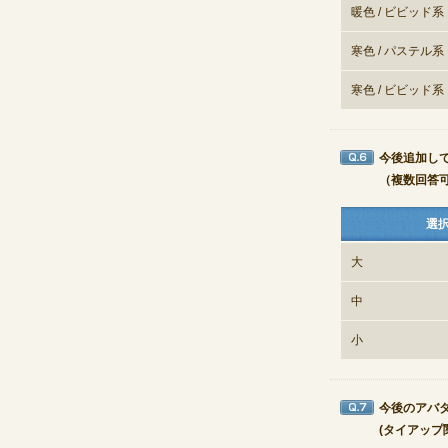
暖色 / ビビッド系
寒色 / パステル系
寒色 / ビビッド系
今後追加し
Q6
（複数回答
選
大
中
小
今後のアバ
Q7
(タイアップ