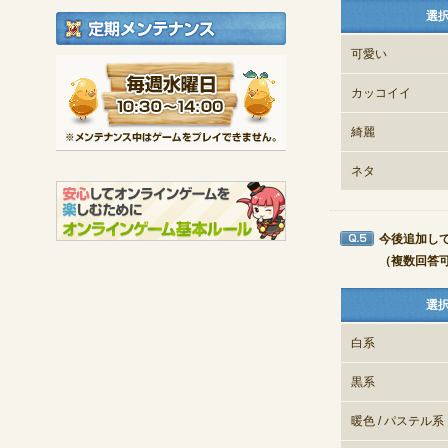
選
定期メンテナンス
可愛い
毎週水曜日 10:30～1
※メンテナンス中は
カッコイイ
綺麗
ネタ
今後追加し
Q5
（複数回答
選
白系
黒系
暖色 / パステル系