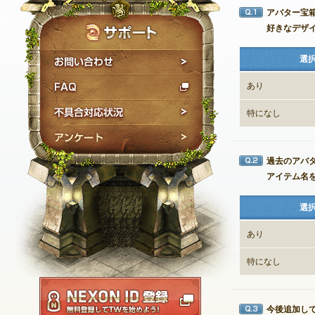
アバター宝箱
Q1
好きなデザ
お問い合わせ
選
FAQ
あり
不具合対応状況
特になし
アンケート
過去のアバ
Q2
アイテム名
選
あり
特になし
NEXON ID登録
今後追加し
Q3