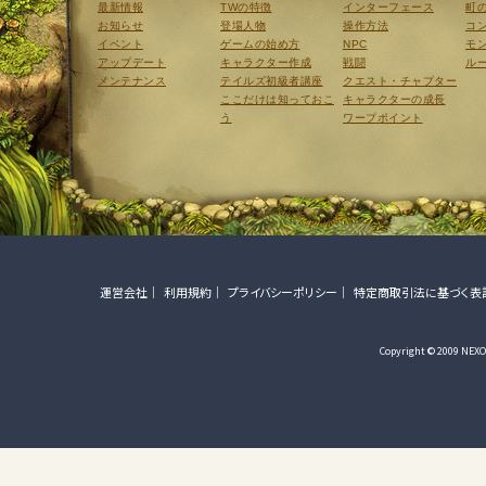
最新情報
TWの特徴
インターフェース
町
お知らせ
登場人物
操作方法
コ
イベント
ゲームの始め方
NPC
モ
アップデート
キャラクター作成
戦闘
ル
メンテナンス
テイルズ初級者講座
クエスト・チャプター
ここだけは知っておこ
キャラクターの成長
う
ワープポイント
運営会社
利用規約
プライバシーポリシー
特定商取引法に基づく表
Copyright © 2009 NEXON