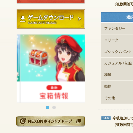
（複数回答
ゲームダウンロード
選
ファンタジー
ロリータ
ゴシック / パンク
カジュアル / 制服
和風
動物
その他
今後追加し
Q4
NEXONポイントチ
（複数回答