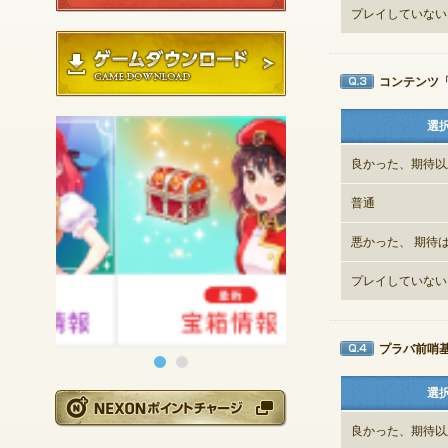
プレイしていない
ゲームダウンロード
コンテンツ
Q3
選
良かった、期待以
普通
悪かった、 期待
プレイしていない
プラバ前哨
Q4
選
NEXONポイントチ
良かった、期待以