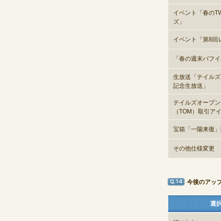
イベント「春のT
ズ」
イベント「第8回
「春の週末バフイ
生放送「テイルズ
記念生放送」
テイルズオープン
（TOM）取引ア
宝箱「一陽来復」
その他仕様変更
今後のアッ
Q14
選