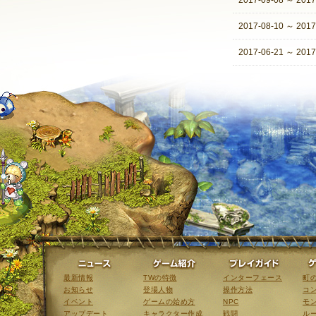
2017-09-08
～
2017
2017-08-10
～
2017
2017-06-21
～
2017
ニュース
ゲーム紹介
最新情報
TWの特徴
インターフェース
町
お知らせ
登場人物
操作方法
コ
イベント
ゲームの始め方
NPC
モ
アップデート
キャラクター作成
戦闘
ル