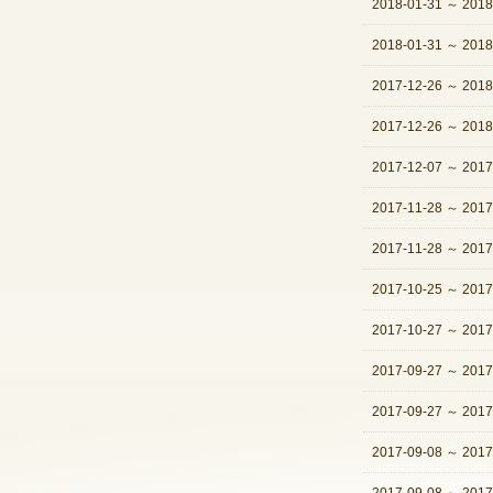
2018-01-31
～
2018
2018-01-31
～
2018
2017-12-26
～
2018
2017-12-26
～
2018
2017-12-07
～
2017
2017-11-28
～
2017
2017-11-28
～
2017
2017-10-25
～
2017
2017-10-27
～
2017
2017-09-27
～
2017
2017-09-27
～
2017
2017-09-08
～
2017