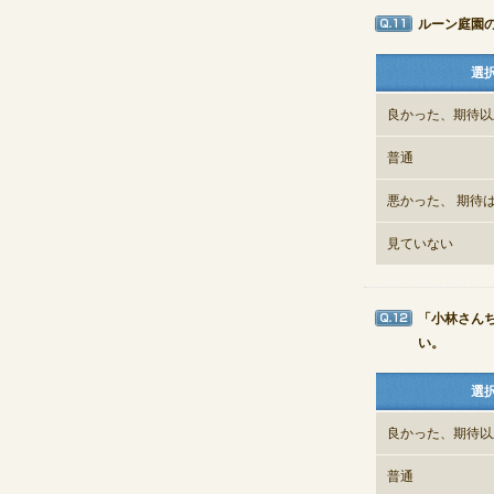
ルーン庭園
Q11
選
良かった、期待以
普通
悪かった、 期待
見ていない
「小林さん
Q12
い。
選
良かった、期待以
普通