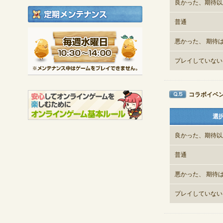
良かった、期待以
定期メンテナンス
普通
毎週水曜日 10:30～1
悪かった、 期待
※メンテナンス中は
プレイしていない
コラボイベ
Q5
選
良かった、期待以
普通
悪かった、 期待
プレイしていない