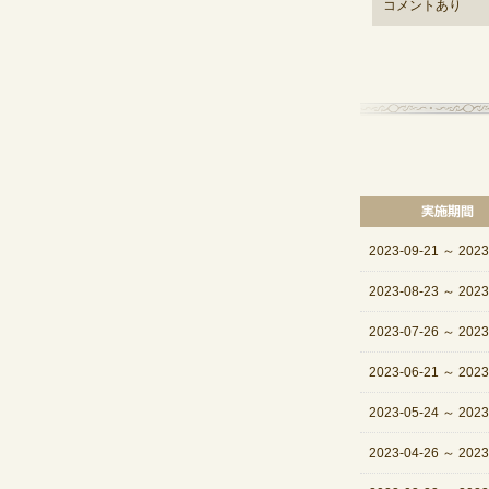
コメントあり
2023-09-21
～
2023
2023-08-23
～
2023
2023-07-26
～
2023
2023-06-21
～
2023
2023-05-24
～
2023
2023-04-26
～
2023