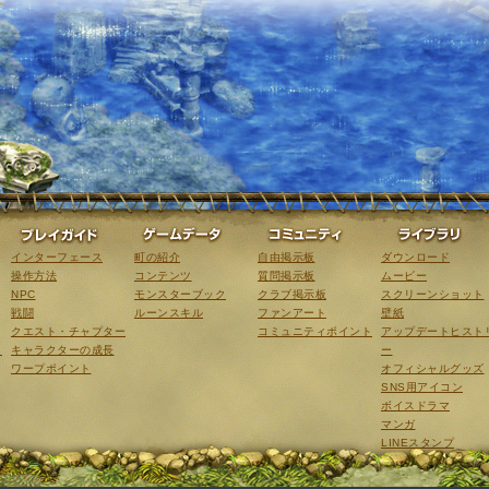
ゲーム紹介
プレイガイド
ゲームデータ
コミュニティ
インターフェース
町の紹介
自由掲示板
ダウンロード
操作方法
コンテンツ
質問掲示板
ムービー
NPC
モンスターブック
クラブ掲示板
スクリーンショット
戦闘
ルーンスキル
ファンアート
壁紙
クエスト・チャプター
コミュニティポイント
アップデートヒスト
こ
キャラクターの成長
ー
ワープポイント
オフィシャルグッズ
SNS用アイコン
ボイスドラマ
マンガ
LINEスタンプ