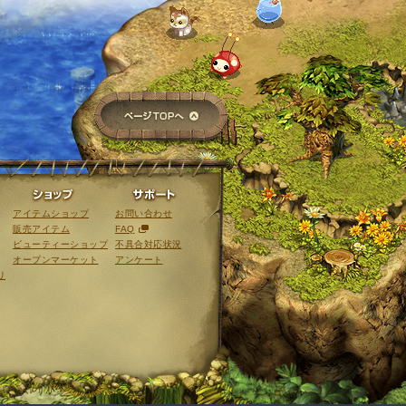
ページTOPへ
ライブラリ
ショップ
サポート
アイテムショップ
お問い合わせ
販売アイテム
FAQ
ビューティーショップ
不具合対応状況
オープンマーケット
アンケート
リ