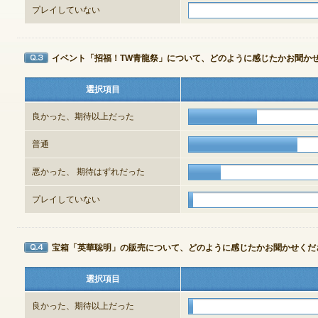
プレイしていない
ゲームダウンロード
イベント「招福！TW青龍祭」について、どのように感じたかお聞か
Q3
選択項目
良かった、期待以上だった
普通
悪かった、 期待はずれだった
プレイしていない
宝箱「英華聡明」の販売について、どのように感じたかお聞かせくだ
Q4
選択項目
NEXONポイントチャージ
良かった、期待以上だった