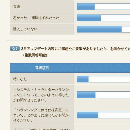
定期メンテナンス
普通
悪かった、 期待はずれだった
毎週水曜日 10:30～14:00
※メンテナンス中はゲームをプレイできません。
購入していない
2月アップデート内容にご感想やご要望がありましたら、お聞かせく
Q5
（複数回答可能）
選択項目
特になし
「システム・キャラクターバランシ
ング」について、どのように感じた
かお聞かせください。
「バランシングに伴う仕様変更」に
ついて、どのように感じたかお聞か
せください。