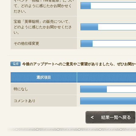
イベント「招福！TW青龍祭」につい
て、どのように感じたかお聞かせく
ださい。
宝箱「英華聡明」の販売について、
どのように感じたかお聞かせくださ
い。
その他仕様変更
今後のアップデートへのご意見やご要望がありましたら、ぜひお聞か
Q6
選択項目
特になし
コメントあり