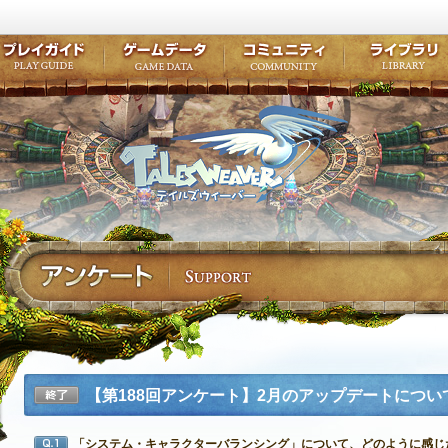
キャラクター作成
クエスト・チャプター
コンテンツ
クラブ掲示
テイルズ初級者講座
キャラクターの成長
モンスターブック
ファンアー
ここだけは知っておこう
ワープポイント
ルーンスキル
コミュニテ
ゲーム紹介
プレイガイド
ゲームデータ
コミュニティ
テイルズ
公式サイトにログイン
外部サービスIDでログイン
【第188回アンケート】2月のアップデートにつ
終了
「システム・キャラクターバランシング」について、どのように感じ
Q1