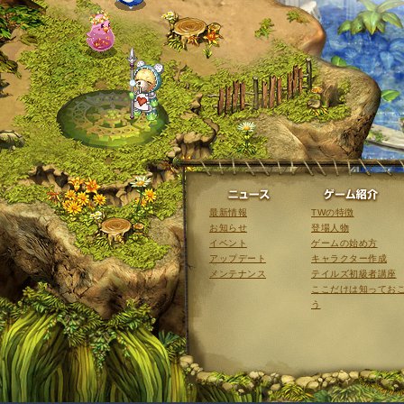
ニュース
最新情報
TWの特徴
お知らせ
登場人物
イベント
ゲームの始め方
アップデート
キャラクター作成
メンテナンス
テイルズ初級者講座
ここだけは知ってお
う