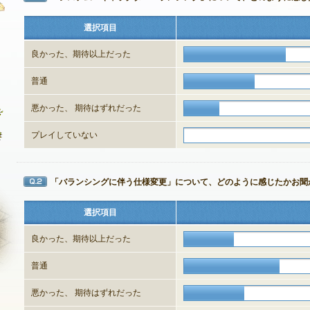
選択項目
良かった、期待以上だった
お問い合わせ
FAQ
普通
不具合対応状況
悪かった、 期待はずれだった
アンケート
プレイしていない
「バランシングに伴う仕様変更」について、どのように感じたかお聞
Q2
選択項目
良かった、期待以上だった
普通
NEXON ID登録
悪かった、 期待はずれだった