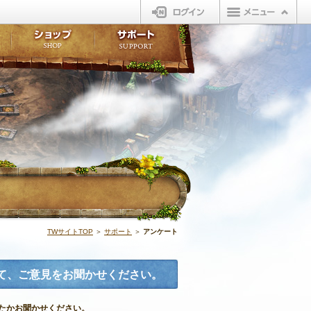
ログイン
板
ボイスドラマ
販売アイテム
FAQ
ト掲示板
マンガ
ビューティーショップ
不具合対応状況
ィポイント
LINEスタンプ
オープンマーケット
アンケート
ライブラリ
ショップ
サポート
ウィーバー
アンケート | 
TWサイトTOP
＞
サポート
＞
アンケート
いて、ご意見をお聞かせください。
たかお聞かせください。