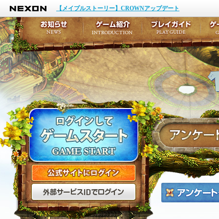
NEXON
イベント
キャラクター作成
【メイプルストーリー】CROWNアップデート
アップデート
テイルズ初級者講座
メンテナンス
ここだけは知っておこ
お知らせ
ゲーム紹介
プ
公式サイトにログイン
外部サービスIDでログ