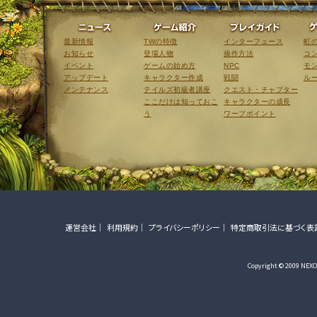
ニュース
ゲーム紹介
最新情報
TWの特徴
インターフェース
町
お知らせ
登場人物
操作方法
コ
イベント
ゲームの始め方
NPC
モ
アップデート
キャラクター作成
戦闘
ル
メンテナンス
テイルズ初級者講座
クエスト・チャプター
ここだけは知っておこ
キャラクターの成長
う
ワープポイント
運営会社
利用規約
プライバシーポリシー
特定商取引法に基づく表
Copyright © 2009 NEXON