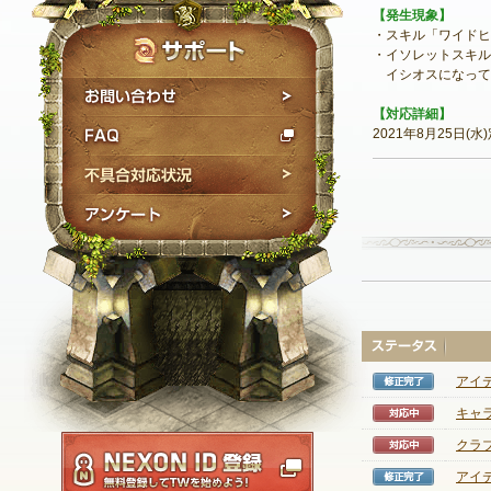
【発生現象】
・スキル「ワイドヒ
・イソレットスキル
イシオスになっている
お問い合わせ
【対応詳細】
FAQ
2021年8月25日
不具合対応状況
アンケート
アイ
修正完
キャ
対応中
NEXON ID登録
クラ
対応中
アイ
修正完