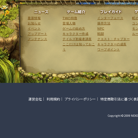
ニュース
ゲーム紹介
最新情報
TWの特徴
インターフェース
町
お知らせ
登場人物
操作方法
コ
イベント
ゲームの始め方
NPC
モ
アップデート
キャラクター作成
戦闘
ル
メンテナンス
テイルズ初級者講座
クエスト・チャプター
ここだけは知っておこ
キャラクターの成長
う
ワープポイント
運営会社
利用規約
プライバシーポリシー
特定商取引法に基づく表
Copyright © 2009 NEXON