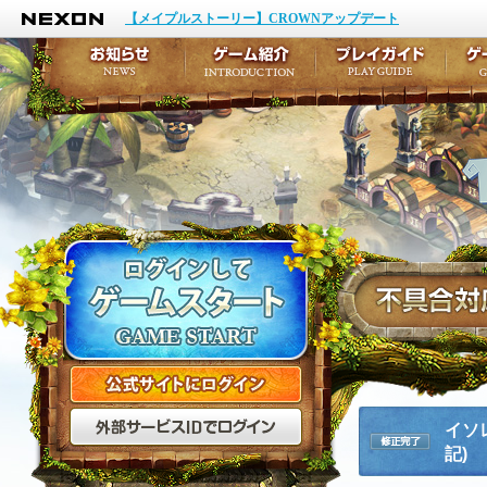
NEXON
イベント
キャラクター作成
【メイプルストーリー】CROWNアップデート
アップデート
テイルズ初級者講座
メンテナンス
ここだけは知っておこ
お知らせ
ゲーム紹介
プ
公式サイトにログイン
外部サービスIDでログ
イソレ
記)
修正完了