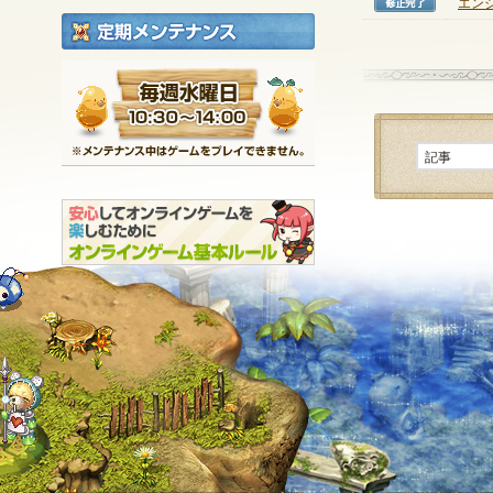
エン
修正完
定期メンテナンス
毎週水曜日 10:30～1
※メンテナンス中は