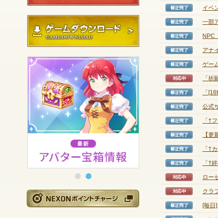
イベ
修正完
ゲームダウンロード
一部
修正完
NP
修正完
アナ
修正完
ゲー
修正完
「祈願
対応中
「[1
修正完
公式
修正完
「†
修正完
【更新
修正完
「†
修正完
「†
修正完
ロー
対応中
クラ
対応中
NEXONポイントチ
[毎
修正完