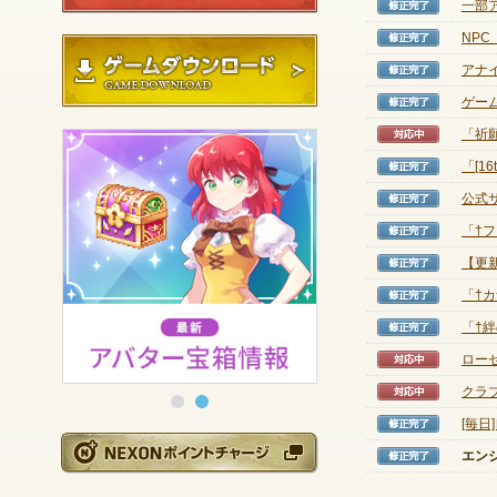
一部
修正完
NP
修正完
ゲームダウンロード
アナ
修正完
ゲー
修正完
「祈願
対応中
「[1
修正完
公式
修正完
「†
修正完
【更新
修正完
「†
修正完
「†
修正完
ロー
対応中
クラ
対応中
[毎
修正完
NEXONポイントチ
エン
修正完