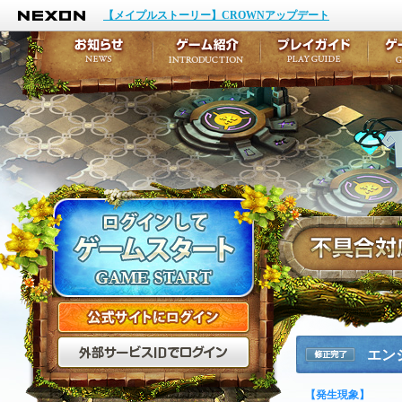
NEXON
イベント
キャラクター作成
【メイプルストーリー】CROWNアップデート
アップデート
テイルズ初級者講座
メンテナンス
ここだけは知っておこ
お知らせ
ゲーム紹介
プ
公式サイトにログイン
外部サービスIDでログ
エン
修正完了
【発生現象】