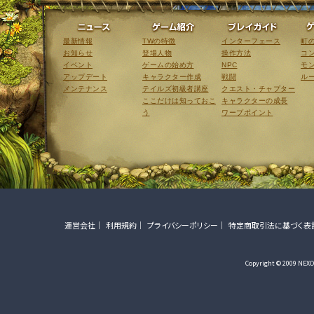
ニュース
ゲーム紹介
最新情報
TWの特徴
インターフェース
町
お知らせ
登場人物
操作方法
コ
イベント
ゲームの始め方
NPC
モ
アップデート
キャラクター作成
戦闘
ル
メンテナンス
テイルズ初級者講座
クエスト・チャプター
ここだけは知っておこ
キャラクターの成長
う
ワープポイント
運営会社
利用規約
プライバシーポリシー
特定商取引法に基づく表
Copyright © 2009 NEXON