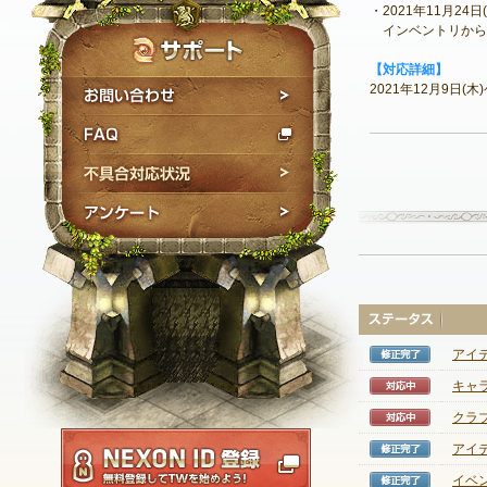
・2021年11月2
インベントリから
【対応詳細】
お問い合わせ
2021年12月9日
FAQ
不具合対応状況
アンケート
アイ
修正完
キャ
対応中
クラ
対応中
NEXON ID登録
アイ
修正完
イベ
修正完