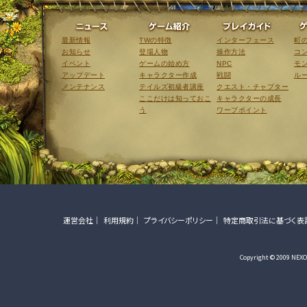
ニュース
ゲーム紹介
最新情報
TWの特徴
インターフェース
町
お知らせ
登場人物
操作方法
コ
イベント
ゲームの始め方
NPC
モ
アップデート
キャラクター作成
戦闘
ル
メンテナンス
テイルズ初級者講座
クエスト・チャプター
ここだけは知っておこ
キャラクターの成長
う
ワープポイント
運営会社
利用規約
プライバシーポリシー
特定商取引法に基づく表
Copyright © 2009 NEXON