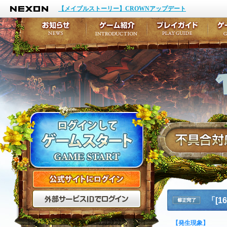
NEXON
イベント
キャラクター作成
【メイプルストーリー】CROWNアップデート
アップデート
テイルズ初級者講座
メンテナンス
ここだけは知っておこ
お知らせ
ゲーム紹介
プ
公式サイトにログイン
外部サービスIDでログ
「[
修正完了
【発生現象】