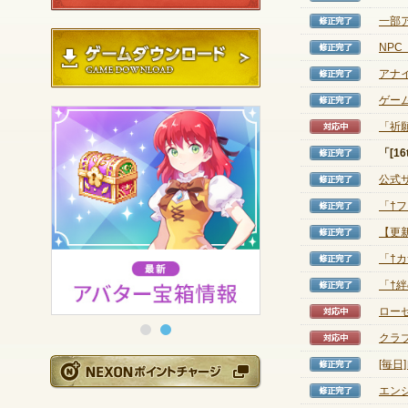
一部
修正完
ゲームダウンロード
NP
修正完
アナ
修正完
ゲー
修正完
「祈願
対応中
「[1
修正完
公式
修正完
「†
修正完
【更新
修正完
「†
修正完
「†
修正完
ロー
対応中
クラ
対応中
[毎
NEXONポイントチ
修正完
エン
修正完