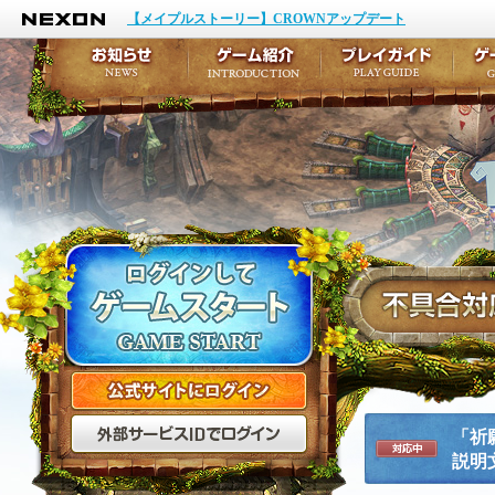
NEXON
イベント
キャラクター作成
【メイプルストーリー】CROWNアップデート
アップデート
テイルズ初級者講座
メンテナンス
ここだけは知っておこ
お知らせ
ゲーム紹介
プ
公式サイトにログイン
外部サービスIDでログ
「祈
説明
対応中