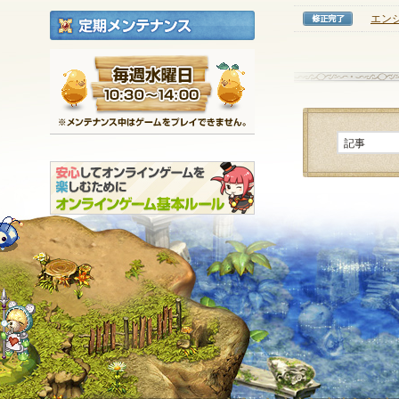
定期メンテナンス
エン
修正完
毎週水曜日 10:30～1
※メンテナンス中は