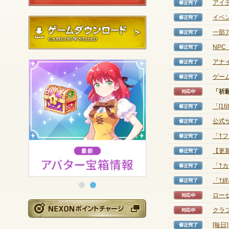
アイ
修正完
イベ
修正完
ゲームダウンロード
一部
修正完
NP
修正完
アナ
修正完
ゲー
修正完
「祈願
対応中
「[1
修正完
公式
修正完
「†
修正完
【更新
修正完
「†
修正完
「†
修正完
ロー
対応中
NEXONポイントチ
クラ
対応中
[毎
修正完