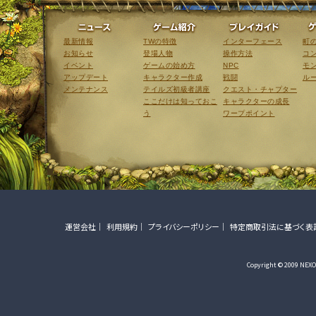
ニュース
ゲーム紹介
最新情報
TWの特徴
インターフェース
町
お知らせ
登場人物
操作方法
コ
イベント
ゲームの始め方
NPC
モ
アップデート
キャラクター作成
戦闘
ル
メンテナンス
テイルズ初級者講座
クエスト・チャプター
ここだけは知っておこ
キャラクターの成長
う
ワープポイント
運営会社
利用規約
プライバシーポリシー
特定商取引法に基づく表
Copyright © 2009 NEXON