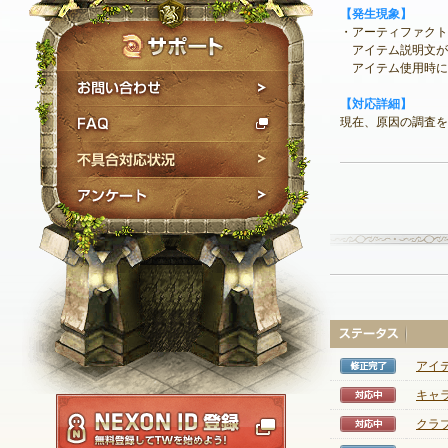
【発生現象】
・アーティファクト
アイテム説明文が
アイテム使用時に
お問い合わせ
【対応詳細】
FAQ
現在、原因の調査を
不具合対応状況
アンケート
アイ
修正完
キャ
対応中
NEXON ID登録
クラ
対応中