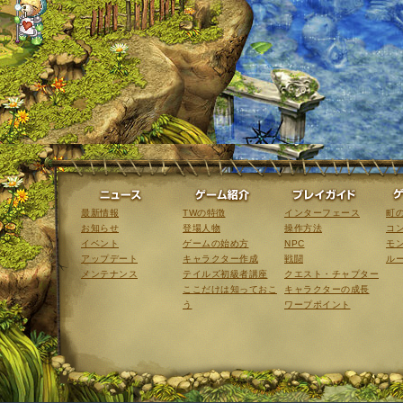
ニュース
ゲーム紹介
最新情報
TWの特徴
インターフェース
町
お知らせ
登場人物
操作方法
コ
イベント
ゲームの始め方
NPC
モ
アップデート
キャラクター作成
戦闘
ル
メンテナンス
テイルズ初級者講座
クエスト・チャプター
ここだけは知っておこ
キャラクターの成長
う
ワープポイント