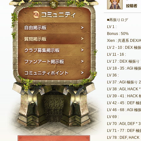
■再振りログ
自由掲示板
LV 1 :
Bonus : 50%
質問掲示板
Xien : 共通系 DEX/A
LV 2 - 10 : DEX 極
クラブ募集掲示板
LV 11 - 16 :
ファンアート掲示板
LV 17 : DEX 極振り 
LV 18 - 35 : AGI 
コミュニティポイン
LV 36 :
LV 37 : AGI 極振り 
LV 38 : AGI, HACK *
LV 39 - 41 : HAC
LV 42 - 45 : DEF 
LV 46 - 68 : AGI 
LV 69 :
LV 70 : AGI, DEF * 3
LV 71 - 77 : DEF 
LV 78 : DEF, HACK
NEXON ID登録