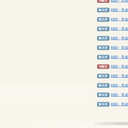
戦闘・育成
解決済み
戦闘・育成
解決済み
戦闘・育成
解決済み
戦闘・育成
解決済み
戦闘・育成
解決済み
戦闘・育成
解決済み
戦闘・育成
未解決
戦闘・育成
解決済み
戦闘・育成
解決済み
戦闘・育成
解決済み
戦闘・育成
解決済み
戦闘・育成