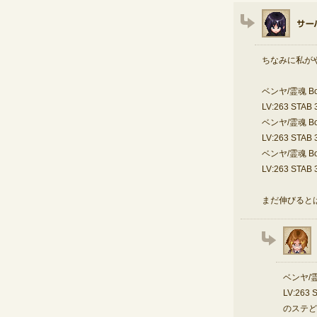
ちなみに私が
ベンヤ/霊魂 Bonus
LV:263 STAB 
ベンヤ/霊魂 Bonus
LV:263 STAB 
ベンヤ/霊魂 Bonus
LV:263 STAB 
まだ伸びると
ベンヤ/霊魂 
LV:263 
のステどう