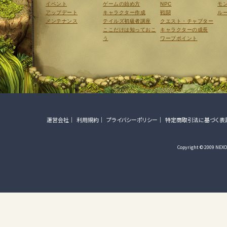
イベント
ゲームの始め方
NPC
モ
アップデート
キャラクター作成
戦闘
ル
メンテナンス
テイルズ初級者講座
クエスト・チャプター
ここだけは知っておこ
キャラクターの成長
う
ワープポイント
運営会社
利用規約
プライバシーポリシー
特定商取引法に基づく表
Copyright © 2009 NEXON