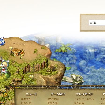
ニュース
ゲーム紹介
最新情報
TWの特徴
インターフェース
町
お知らせ
登場人物
操作方法
コ