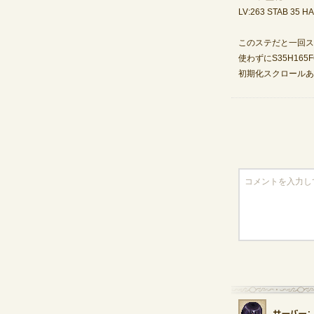
LV:263 STAB 35 HA
このステだと一回ス
使わずにS35H165
初期化スクロールあ