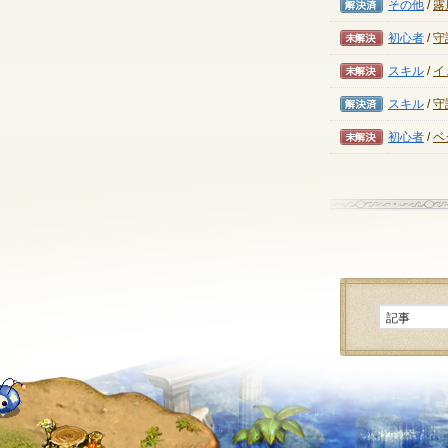
解決済み
その他
/
露
未解決
初心者
/
守
未解決
スキル
/
イ
解決済み
スキル
/
守
未解決
初心者
/
ベ