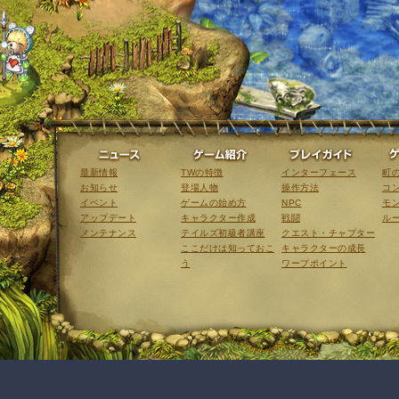
ニュース
ゲーム紹介
最新情報
TWの特徴
インターフェース
町
お知らせ
登場人物
操作方法
コ
イベント
ゲームの始め方
NPC
モ
アップデート
キャラクター作成
戦闘
ル
メンテナンス
テイルズ初級者講座
クエスト・チャプター
ここだけは知っておこ
キャラクターの成長
う
ワープポイント