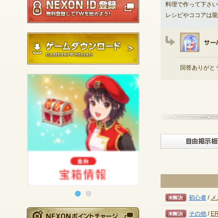
料理で作って下さい
レシピやココアは龍
ゲームダウンロード
回答ありがと
未解決
初心者
/
メ
未解決
NEXONポイントチ
その他
/
E