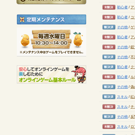
未解決
初心者
/
ア
未解決
初心者
/
コ
定期メンテナンス
解決済み
その他
/
ゲ
毎週水曜日 10:30～1
未解決
初心者
/
ア
※メンテナンス中は
未解決
その他
/
鎧
解決済み
その他
/
不
解決済み
初心者
/
ク
未解決
初心者
/
ル
解決済み
その他
/
偽
解決済み
スキル
/
紅
未解決
スキル
/
チ
解決済み
その他
/
反
未解決
スキル
/
ロ