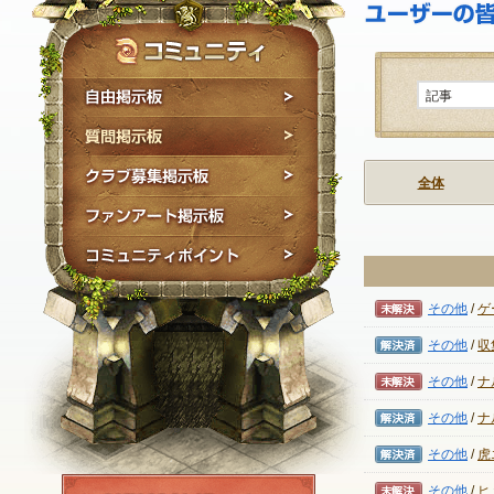
質問掲示板は、テイ
ユーザーの皆さんの
自由掲示板
質問掲示板
クラブ募集掲示板
全体
ファンアート掲示板
コミュニティポイン
未解決
その他
/
ゲ
解決済み
その他
/
収
未解決
その他
/
ナ
解決済み
その他
/
ナ
解決済み
その他
/
虎
NEXON ID登録
未解決
その他
/
ヒ