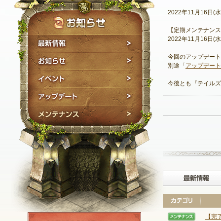
2022年11月16
【定期メンテナンス
2022年11月16日(水)8
最新情報
今回のアップデート
お知らせ
別途「
アップデート
イベント
今後とも『テイルズ
アップデート
メンテナンス
NEXON ID登録
【完
【メン