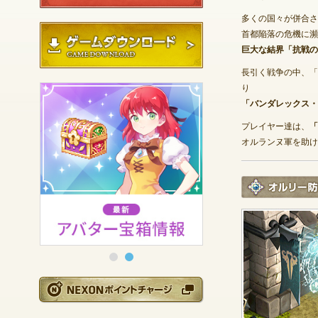
多くの国々が併合さ
ゲームダウンロード
首都陥落の危機に瀕
巨大な結界「抗戦の
長引く戦争の中、「
り
「バンダレックス・
プレイヤー達は、
「
オルランヌ軍を助け
NEXONポイントチ