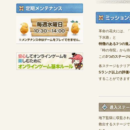
定期メンテナンス
毎週水曜日 10:30～1
※メンテナンス中は
革命の花火には、「
下水路」と
特徴のある3つの進
「時の寺院」から待
この
3つのステージ
各ステージをクリア
Sランク以上の評価
することができます
地下監獄に収監され
救出するステージで