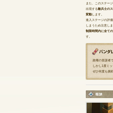
また、このステージ
出現する
敵兵士のス
変動
します。
進入ステージの評価
しまうため注意しま
制限時間内に全ての
す。
政権の首謀者
しかし1度ミ
ぜひ何度も挑