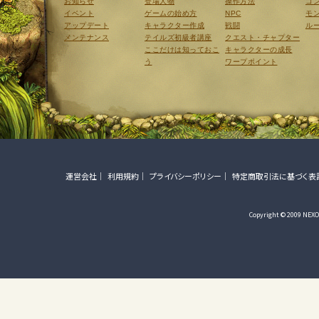
お知らせ
登場人物
操作方法
コ
イベント
ゲームの始め方
NPC
モ
アップデート
キャラクター作成
戦闘
ル
メンテナンス
テイルズ初級者講座
クエスト・チャプター
ここだけは知っておこ
キャラクターの成長
う
ワープポイント
運営会社
利用規約
プライバシーポリシー
特定商取引法に基づく表
Copyright © 2009 NEXON