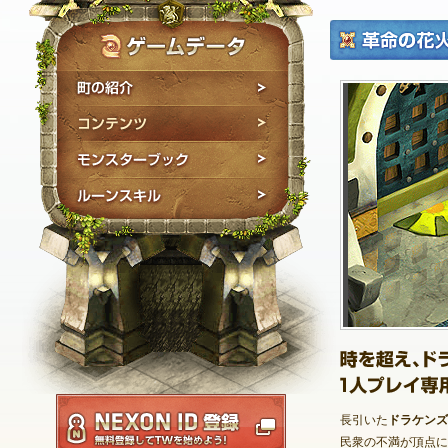
町の紹介
コンテンツ
モンスターブック
ルーンスキル
NEXON ID登録
時を超え、ドラケン
長引いた
ドラケンズ
1人プレイ専用のス
民衆の不満が頂点に