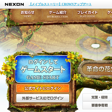
NEXON
イベント
キャラクター作成
【メイプルストーリー】CROWNアップデート
アップデート
テイルズ初級者講座
メンテナンス
ここだけは知っておこ
お知らせ
ゲーム紹介
プ
公式サイトにログイン
外部サービスIDでログ