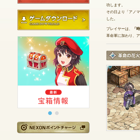
功します。
その日より「アノマ
ゲームダウンロード
した。
プレイヤーは、
「時
革命軍に加わり、ア
NEXONポイントチ