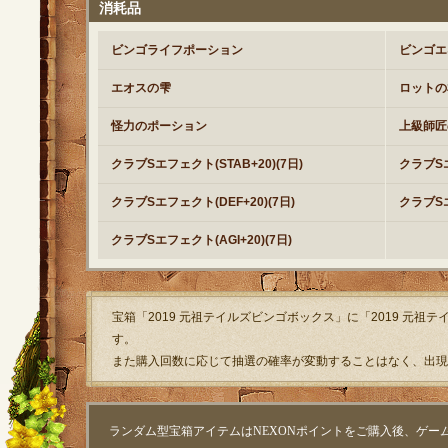
消耗品
ビンゴライフポーション
ビンゴエ
エオスの雫
ロットの
怪力のポーション
上級師匠
クラブSエフェクト(STAB+20)(7日)
クラブSエ
クラブSエフェクト(DEF+20)(7日)
クラブSエ
クラブSエフェクト(AGI+20)(7日)
宝箱「2019 元祖テイルズビンゴボックス」に「2019 元
す。
また購入回数に応じて抽選の確率が変動することはなく、出現
ランダム型宝箱アイテムはNEXONポイントをご購入後、ゲー