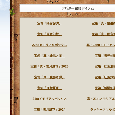
ランダム型宝箱アイテムとは、ゲームをよりいっそうお楽しみいただくため
アイテムショップで販売されているアイテムは、お買い上げいただかなくて
宝箱「陽射探訪」
宝箱「真・陽射
宝箱「雨音幻想」
宝箱「真・雨音
22ndメモリアルボックス
真・22ndメモリア
宝箱「真・緋馬ノ匣」
宝箱「雪光始
宝箱「真・雪月風花」2025
宝箱「紅葉追
宝箱「真・朧影奇譚」
宝箱「紅葉旅
宝箱「炎舞夏夜」
宝箱「紫陽幻
21stメモリアルボックス
真・21stメモリア
宝箱「雪月風花」2024
ラッキースキルボ