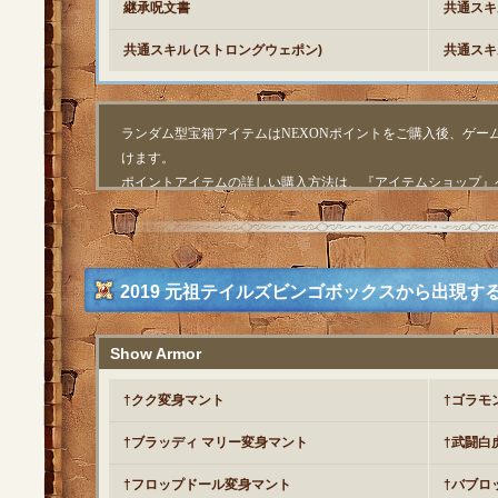
継承呪文書
共通スキ
共通スキル (ストロングウェポン)
共通スキ
ランダム型宝箱アイテムはNEXONポイントをご購入後、ゲー
けます。
ポイントアイテムの詳しい購入方法は、『アイテムショップ』
2019 元祖テイルズビンゴボックスから出現
Show Armor
†クク変身マント
†ゴラモ
†ブラッディ マリー変身マント
†武闘白
†フロップドール変身マント
†バブロ