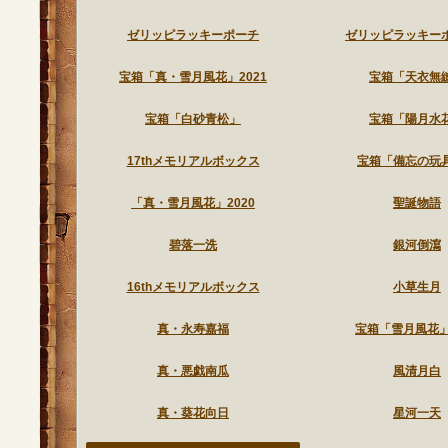
ゼリッピラッキーポーチ
ゼリッピラッキー
宝箱「真・雪月風花」2021
宝箱「天衣無
宝箱「白砂青松」
宝箱「陽月水
17thメモリアルボックス
宝箱「備忘の玩
「真・雪月風花」2020
聖誕物語
碧落一洗
銀河倒瀉
16thメモリアルボックス
小草生月
真・永寿嘉福
宝箱「雪月風花」2
真・悪戯南瓜
風清月白
真・葵花向日
星河一天