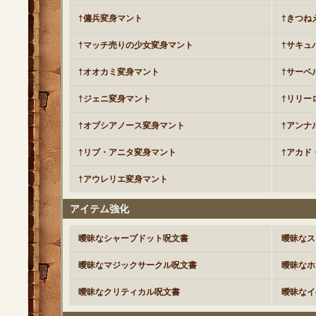
†傭兵変身マント
†きつね
†マッチ売りの少女変身マント
†サキュ
†オオカミ変身マント
†サーベ
†ジェニ変身マント
†リリー
†オブシアノース変身マント
†アンナ
†リブ・アニタ変身マント
†アカド
†アウレリエ変身マント
アイテム強化
曖昧なシャープドット呪文書
曖昧なス
曖昧なマジックサークル呪文書
曖昧なホ
曖昧なクリティカル呪文書
曖昧なイ