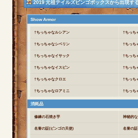
2019 元祖テイルズビンゴボックスから出現
Show Armor
†ちっちゃなルシアン
†ちっち
†ちっちゃなシベリン
†ちっち
†ちっちゃなイサック
†ちっち
†ちっちゃなイスピン
†ちっち
†ちっちゃなクロエ
†ちっち
†ちっちゃなロアミニ
†ちっち
消耗品
修練の石焼き芋
神秘的な
名誉の証(ビンゴの天使)
名誉の証