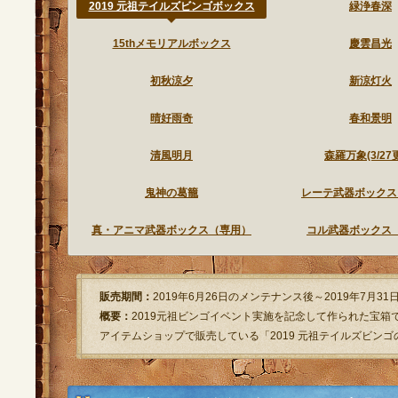
2019 元祖テイルズビンゴボックス
緑浄春深
15thメモリアルボックス
慶雲昌光
初秋涼夕
新涼灯火
晴好雨奇
春和景明
清風明月
森羅万象(3/27
鬼神の葛籠
レーテ武器ボックス
真・アニマ武器ボックス（専用）
コル武器ボックス
販売期間：
2019年6月26日のメンテナンス後～2019年7月3
概要：
2019元祖ビンゴイベント実施を記念して作られた宝箱
アイテムショップで販売している「2019 元祖テイルズビン