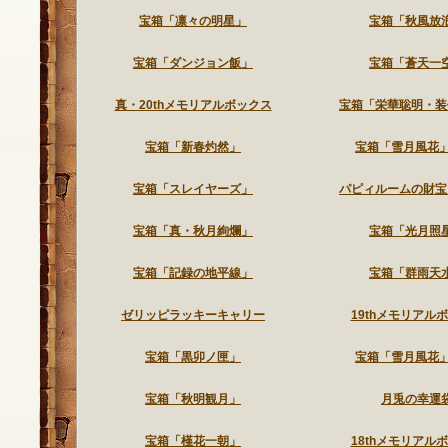
宝箱「凛々の明星」
宝箱「秋風放
宝箱「ダンジョン飯」
宝箱「蒼天一
真・20thメモリアルボックス
宝箱「栄華聡明・装
宝箱「新春灼然」
宝箱「雪月風花」2
宝箱「スレイヤーズ」
パピィルームの財宝
宝箱「真・秋月絢爛」
宝箱「光月照
宝箱「記録の地平線」
宝箱「群雨天
ゼリッピラッキーキャリー
19thメモリアル
宝箱「黒卯ノ匣」
宝箱「雪月風花」2
宝箱「秋明観月」
月兎の幸運
宝箱「槿花一朝」
18thメモリアル