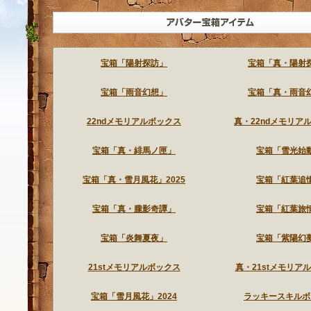
ランダム型宝箱アイテムとは、ゲームをよりいっそうお楽しみいただくため
アイテムショップで販売されているアイテムは、お買い上げいただかなくて
宝箱「陽射探訪」
宝箱「真・陽射
宝箱「雨音幻想」
宝箱「真・雨音
22ndメモリアルボックス
真・22ndメモリア
宝箱「真・緋馬ノ匣」
宝箱「雪光始
宝箱「真・雪月風花」2025
宝箱「紅葉追
宝箱「真・朧影奇譚」
宝箱「紅葉旅
宝箱「炎舞夏夜」
宝箱「紫陽幻
21stメモリアルボックス
真・21stメモリア
宝箱「雪月風花」2024
ラッキースキルボ