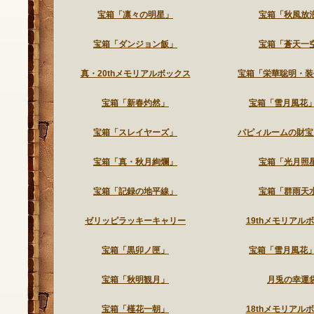
宝箱「凛々の明星」
宝箱「秋風放
宝箱「ダンジョン飯」
宝箱「蒼天一
真・20thメモリアルボックス
宝箱「栄華聡明・装
宝箱「新春灼然」
宝箱「雪月風花」2
宝箱「スレイヤーズ」
パピィルームの財宝
宝箱「真・秋月絢爛」
宝箱「光月照
宝箱「記録の地平線」
宝箱「群雨天
ゼリッピラッキーキャリー
19thメモリアル
宝箱「黒卯ノ匣」
宝箱「雪月風花」2
宝箱「秋明観月」
月兎の幸運
宝箱「槿花一朝」
18thメモリアル