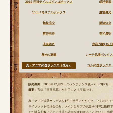
2019 元祖テイルズビンゴボックス
緑浄春深
15thメモリアルボックス
慶雲昌光
初秋涼夕
新涼灯火
晴好雨奇
春和景明
清風明月
森羅万象(3/27
鬼神の葛籠
レーテ武器ボックス
真・アニマ武器ボックス（専用）
コル武器ボックス
販売期間：
2016年12月21日のメンテナンス後～2017年2月
概要：
宝箱「雪月風花」から手に入る宝箱です。
真・アニマ武器ボックスを1回ご使用いただくと、下記のアイ
※イソレットの場合のみ、メインとサブの武器を同時に獲得で
また購入回数に応じて抽選の確率が変動することはなく、出現