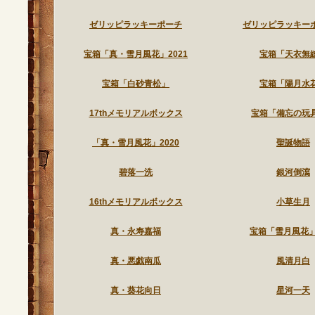
ゼリッピラッキーポーチ
ゼリッピラッキー
宝箱「真・雪月風花」2021
宝箱「天衣無
宝箱「白砂青松」
宝箱「陽月水
17thメモリアルボックス
宝箱「備忘の玩
「真・雪月風花」2020
聖誕物語
碧落一洗
銀河倒瀉
16thメモリアルボックス
小草生月
真・永寿嘉福
宝箱「雪月風花」2
真・悪戯南瓜
風清月白
真・葵花向日
星河一天