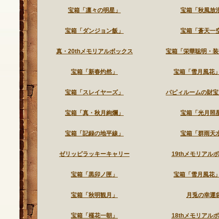
宝箱「凛々の明星」
宝箱「秋風放
宝箱「ダンジョン飯」
宝箱「蒼天一
真・20thメモリアルボックス
宝箱「栄華聡明・装
宝箱「新春灼然」
宝箱「雪月風花」2
宝箱「スレイヤーズ」
パピィルームの財宝
宝箱「真・秋月絢爛」
宝箱「光月照
宝箱「記録の地平線」
宝箱「群雨天
ゼリッピラッキーキャリー
19thメモリアル
宝箱「黒卯ノ匣」
宝箱「雪月風花」2
宝箱「秋明観月」
月兎の幸運
宝箱「槿花一朝」
18thメモリアル