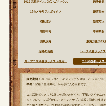
2019 元祖テイルズビンゴボックス
緑浄春深
15thメモリアルボックス
慶雲昌光
初秋涼夕
新涼灯火
晴好雨奇
春和景明
清風明月
森羅万象(3/27
鬼神の葛籠
レーテ武器ボックス
真・アニマ武器ボックス（専用）
コル武器ボックス
販売期間：
2016年12月21日のメンテナンス後～2017年2月
概要：
宝箱「雪月風花」から手に入る宝箱です。
コル武器ボックスを1回ご使用いただくと、下記のアイテムの
※イソレットの場合のみ、メインとサブの武器を同時に獲得で
また購入回数に応じて抽選の確率が変動することはなく、出現