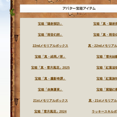
ランダム型宝箱アイテムとは、ゲームをよりいっそうお楽しみいただくため
アイテムショップで販売されているアイテムは、お買い上げいただかなくて
宝箱「陽射探訪」
宝箱「真・陽射
宝箱「雨音幻想」
宝箱「真・雨音
22ndメモリアルボックス
真・22ndメモリア
宝箱「真・緋馬ノ匣」
宝箱「雪光始
宝箱「真・雪月風花」2025
宝箱「紅葉追
宝箱「真・朧影奇譚」
宝箱「紅葉旅
宝箱「炎舞夏夜」
宝箱「紫陽幻
21stメモリアルボックス
真・21stメモリア
宝箱「雪月風花」2024
ラッキースキルボ