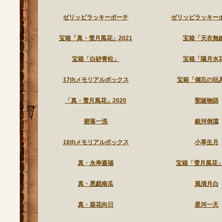
ゼリッピラッキーポーチ
ゼリッピラッキー
宝箱「真・雪月風花」2021
宝箱「天衣無
宝箱「白砂青松」
宝箱「陽月水
17thメモリアルボックス
宝箱「備忘の玩
「真・雪月風花」2020
聖誕物語
碧落一洗
銀河倒瀉
16thメモリアルボックス
小草生月
真・永寿嘉福
宝箱「雪月風花」2
真・悪戯南瓜
風清月白
真・葵花向日
星河一天